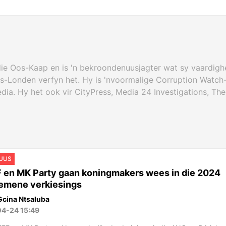
die Oos-Kaap en is 'n bekroondenuusjagter wat sy vaardighe
-Londen verfyn het. Hy is 'nvoormalige Corruption Watch-jo
edia. Hy het ook vir CityPress, Media 24 Investigations, 
UUS
 en MK Party gaan koningmakers wees in die 2024
emene verkiesings
Gcina Ntsaluba
04-24 15:49