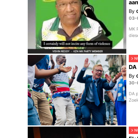
aan
By
03-
MK P
dies
N
DA 
By
30-
DA p
Zoel
N