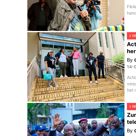
Fiki
hand
N
Act
her
By
14-
Acti
verp
het n
N
Zum
tel
By