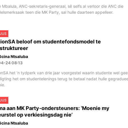
le Mbalula, ANC-sekretaris-generaal, sê selfs al verloor die ANC die
elsmerksaak teen die MK Party, sal hulle daarteen appelleer.
UUS
ionSA beloof om studentefondsmodel te
struktureer
Gcina Ntsaluba
04-24 08:13
onSA het ‘n tydperk van drie jaar voorgestel waarin studente wel ge
ligting het om studentelenings terug te betaal nadat hulle gegradue
ie.
UUS
a aan MK Party-ondersteuners: ‘Moenie my
eurstel op verkiesingsdag nie’
Gcina Ntsaluba