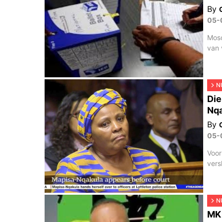
By
05-
Moso
van 
N
Die
Nqa
By
05-
Voor
vers
N
MK 