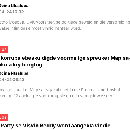
Gcina Ntsaluba
04-24 10:32
tho Moepya, OVK-voorsitter, sê politieke geweld en die verspreidin
valse intimidasie moet vinnig hanteer word.
UUS
 korrupsiebeskuldigde voormalige spreuker Mapisa
kula kry borgtog
Gcina Ntsaluba
04-24 06:43
malige speaker Mapisa-Nqakula het in die Pretoria-landdroshof
kyn op 12 aanklagte van korrupsie en een van geldwassery.
UUS
Party se Visvin Reddy word aangekla vir die