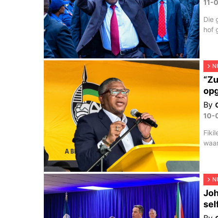
11-
Die 
hof 
N
“Zu
opg
By
10-
Fiki
waar
N
Joh
sel
By