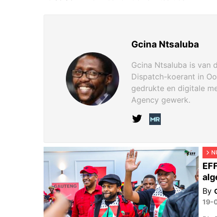
Gcina Ntsaluba
Gcina Ntsaluba is van 
Dispatch-koerant in Oos
gedrukte en digitale m
Agency gewerk.
N
EFF
alg
By
19-