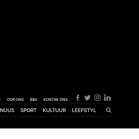
R
OOR ONS
B&V
KONTAK ONS
NUUS
SPORT
KULTUUR
LEEFSTYL