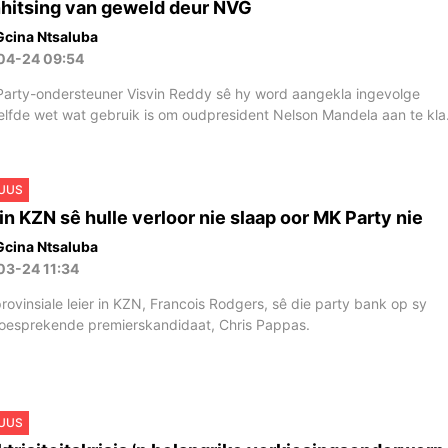
hitsing van geweld deur NVG
Gcina Ntsaluba
04-24 09:54
arty-ondersteuner Visvin Reddy sê hy word aangekla ingevolge
elfde wet wat gebruik is om oudpresident Nelson Mandela aan te kla
UUS
in KZN sê hulle verloor nie slaap oor MK Party nie
Gcina Ntsaluba
03-24 11:34
rovinsiale leier in KZN, Francois Rodgers, sê die party bank op sy
oesprekende premierskandidaat, Chris Pappas.
UUS