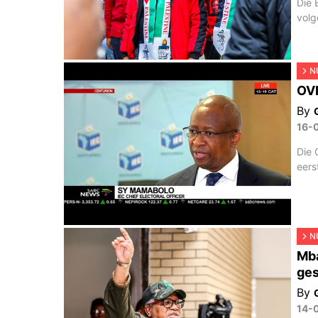
Die 
volg
N
OVK
By
16-
Die 
eers
N
Mba
ges
By
14-0