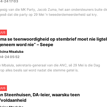
04-24 17:03
gesig van die MK Party, Jacob Zuma, het aan ondersteuners buite di
gesê dat die party op 29 Mei ‘n tweederdemeerderheid sal kry.
UUS
ma se teenwoordigheid op stembrief moet nie ligtel
eneem word nie” – Seepe
Gcina Ntsaluba
04-24 05:52
le Mbalula, sekretaris-generaal van die ANC, sê 29 Mei is die Dag
op alles beslis sal word nadat die stemme getel is.
UUS
n Steenhuisen, DA-leier, waarsku teen
fvoldaanheid