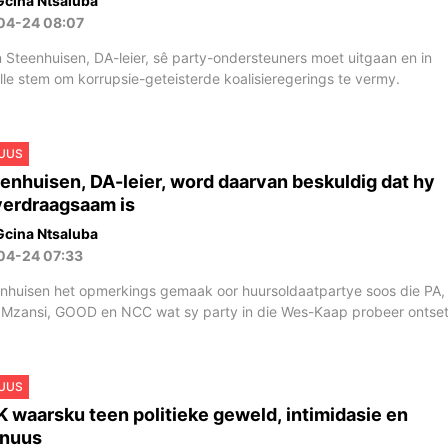
Gcina Ntsaluba
04-24 08:07
 Steenhuisen, DA-leier, sê party-ondersteuners moet uitgaan en in
lle stem om korrupsie-geteisterde koalisieregerings te vermy.
UUS
enhuisen, DA-leier, word daarvan beskuldig dat hy
erdraagsaam is
Gcina Ntsaluba
04-24 07:33
nhuisen het opmerkings gemaak oor huursoldaatpartye soos die PA,
 Mzansi, GOOD en NCC wat sy party in die Wes-Kaap probeer ontset
UUS
 waarsku teen politieke geweld, intimidasie en
pnuus