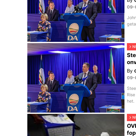
09-
John
geta
N
Ste
onv
By
09-
Stee
Rise
het.
N
OVK
fo