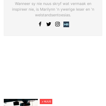
Wanneer sy nie nuus skryf wat vermaak en
inspireer nie, is Marilynn 'n ywerige leser en 'n
welstandsentoesias.
NUUS