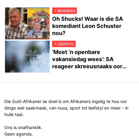
BEKENDES
Oh Shucks! Waar is die SA
komediant Leon Schuster
nou?
LEEFSTYL
‘Moet ‘n openbare
vakansiedag wees’: SA
reageer skreeusnaaks oor
sneeuval
Die Suid-Afrikaner se doel is om Afrikaners ingelig te hou oor
dinge wat saakmaak, van nuus, sport tot leefstyl en meer - in
hulle taal.
Ons is onafhanklik.
Geen agenda.