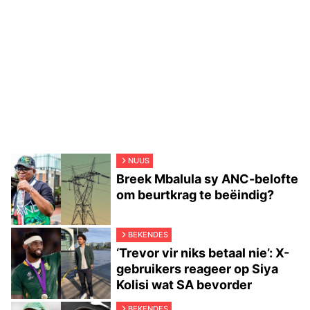
NUUS
Breek Mbalula sy ANC-belofte
om beurtkrag te beëindig?
BEKENDES
‘Trevor vir niks betaal nie’: X-
gebruikers reageer op Siya
Kolisi wat SA bevorder
BEKENDES