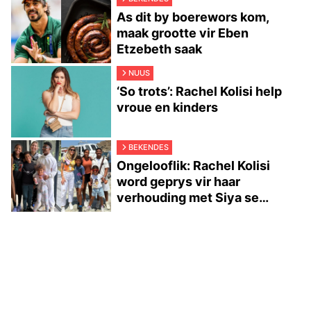
As dit by boerewors kom,
maak grootte vir Eben
Etzebeth saak
NUUS
‘So trots’: Rachel Kolisi help
vroue en kinders
BEKENDES
Ongelooflik: Rachel Kolisi
word geprys vir haar
verhouding met Siya se
broers en susters