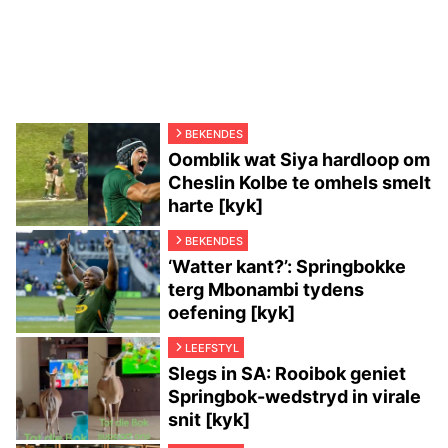
BEKENDES
Oomblik wat Siya hardloop om
Cheslin Kolbe te omhels smelt
harte [kyk]
BEKENDES
‘Watter kant?’: Springbokke
terg Mbonambi tydens
oefening [kyk]
LEEFSTYL
Slegs in SA: Rooibok geniet
Springbok-wedstryd in virale
snit [kyk]