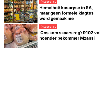
LEEFSTYL
Hemelhoë kospryse in SA,
maar geen formele klagtes
word gemaak nie
LEEFSTYL
‘Ons kom skaars reg’: R102 vol
hoender bekommer Mzansi