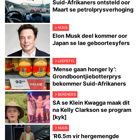
Suid-Afrikaners ontsteld oor
Maart se petrolprysverhoging
NUUS
Elon Musk deel kommer oor
Japan se lae geboortesyfers
LEEFSTYL
‘Mense gaan honger ly’:
Grondboontjiebotterprys
bekommer Suid-Afrikaners
BEKENDES
SA se Klein Kwagga maak dit
na Kelly Clarkson se program
[kyk]
NUUS
‘R6.5m vir hergemengde