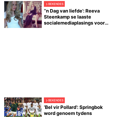
BEKENDES
‘’n Dag van liefde’: Reeva
Steenkamp se laaste
socialemediaplasings voor
moord
BEKENDES
‘Bel vir Pollard’: Springbok
word genoem tydens