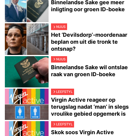
Binnelandse Sake gee meer
inligting oor groen ID-boeke
NUUS
Het ‘Devilsdorp’-moordenaar
beplan om uit die tronk te
ontsnap?
NUUS
Binnelandse Sake wil ontslae
raak van groen ID-boeke
LEEFSTYL
Virgin Active reageer op
terugslag nadat ‘man’ in slegs
vroulike gebied opgemerk is
LEEFSTYL
Skok soos Virgin Active