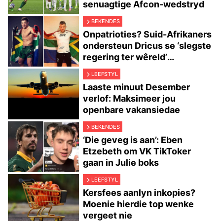
senuagtige Afcon-wedstryd
BEKENDES
Onpatrioties? Suid-Afrikaners
ondersteun Dricus se ‘slegste
regering ter wêreld’
kommentaar
LEEFSTYL
Laaste minuut Desember
verlof: Maksimeer jou
openbare vakansiedae
BEKENDES
‘Die geveg is aan’: Eben
Etzebeth om VK TikToker
gaan in Julie boks
LEEFSTYL
Kersfees aanlyn inkopies?
Moenie hierdie top wenke
vergeet nie