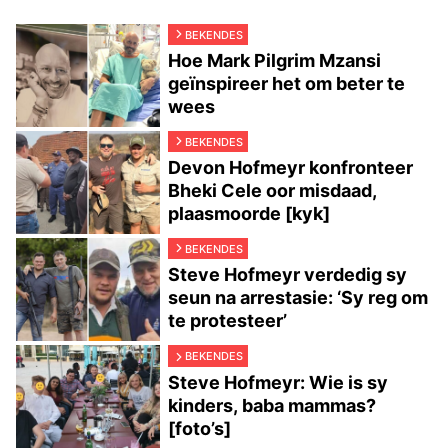
BEKENDES
Hoe Mark Pilgrim Mzansi
geïnspireer het om beter te
wees
BEKENDES
Devon Hofmeyr konfronteer
Bheki Cele oor misdaad,
plaasmoorde [kyk]
BEKENDES
Steve Hofmeyr verdedig sy
seun na arrestasie: ‘Sy reg om
te protesteer’
BEKENDES
Steve Hofmeyr: Wie is sy
kinders, baba mammas?
[foto’s]