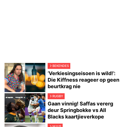
BEKENDES
‘Verkiesingseisoen is wild!’:
Die Kiffness reageer op geen
beurtkrag nie
RUGBY
Gaan vinnig! Saffas vererg
deur Springbokke vs All
Blacks kaartjieverkope
NUUS