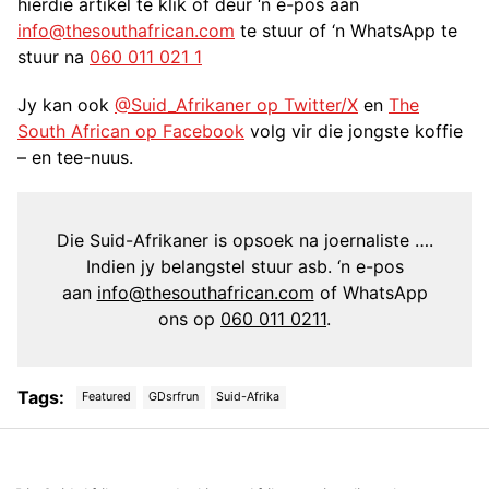
hierdie artikel te klik of deur ‘n e-pos aan
info@thesouthafrican.com
te stuur of ‘n WhatsApp te
stuur na
060 011 021 1
Jy kan ook
@Suid_Afrikaner op Twitter/X
en
The
South African op Facebook
volg vir die jongste koffie
– en tee-nuus.
Die Suid-Afrikaner is opsoek na joernaliste ….
Indien jy belangstel stuur asb. ‘n e-pos
aan
info@thesouthafrican.com
of WhatsApp
ons op
060 011 0211
.
Tags:
Featured
GDsrfrun
Suid-Afrika
Post
navigation