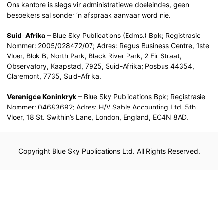
Ons kantore is slegs vir administratiewe doeleindes, geen
besoekers sal sonder ‘n afspraak aanvaar word nie.
Suid-Afrika
– Blue Sky Publications (Edms.) Bpk; Registrasie
Nommer: 2005/028472/07; Adres: Regus Business Centre, 1ste
Vloer, Blok B, North Park, Black River Park, 2 Fir Straat,
Observatory, Kaapstad, 7925, Suid-Afrika; Posbus 44354,
Claremont, 7735, Suid-Afrika.
Verenigde Koninkryk
– Blue Sky Publications Bpk; Registrasie
Nommer: 04683692; Adres: H/V Sable Accounting Ltd, 5th
Vloer, 18 St. Swithin’s Lane, London, England, EC4N 8AD.
Copyright Blue Sky Publications Ltd. All Rights Reserved.