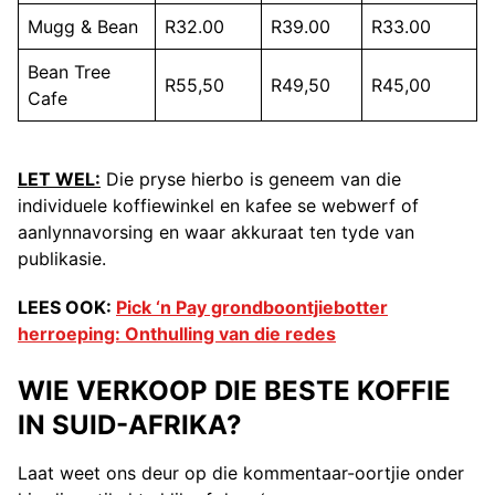
Mugg & Bean
R32.00
R39.00
R33.00
Bean Tree
R55,50
R49,50
R45,00
Cafe
LET WEL:
Die pryse hierbo is geneem van die
individuele koffiewinkel en kafee se webwerf of
aanlynnavorsing en waar akkuraat ten tyde van
publikasie.
LEES OOK:
Pick ‘n Pay grondboontjiebotter
herroeping: Onthulling van die redes
WIE VERKOOP DIE BESTE KOFFIE
IN SUID-AFRIKA?
Laat weet ons deur op die kommentaar-oortjie onder