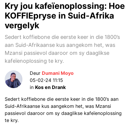
Kry jou kafeïenoplossing: Hoe
KOFFIEpryse in Suid-Afrika
vergelyk
Sedert koffiebone die eerste keer in die 1800’s
aan Suid-Afrikaanse kus aangekom het, was
Mzansi passievol daaroor om sy daaglikse
kafeïenoplossing te kry.
Deur
Dumani Moyo
05-02-24 11:15
in
Kos en Drank
Sedert koffiebone die eerste keer in die 1800’s aan
Suid-Afrikaanse kus aangekom het, was Mzansi
passievol daaroor om sy daaglikse kafeïenoplossing
te kry.