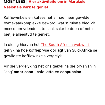
MOET LEES |
Vier aktiwiteite om in Marakele
Nasionale Park te geniet
Koffiewinkels en kafees het al hoe meer gewilde
bymekaarkomplekke geword, wat ‘n ruimte bied vir
mense om vriende in te haal, sake te doen of net ‘n
bietjie alleentyd te geniet.
In die lig hiervan het
The South African webwerf
gekyk na hoe koffiepryse oor
agt
van Suid-Afrika se
gewildste koffiewinkels vergelyk.
Vir die vergelyking het ons gekyk na die prys van ‘n
‘lang’
americano
,
cafe latte
en
cappuccino
.