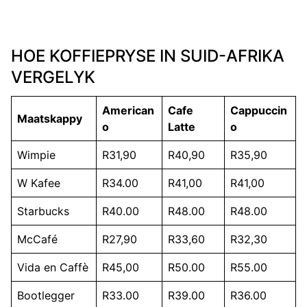
HOE KOFFIEPRYSE IN SUID-AFRIKA
VERGELYK
American
Cafe
Cappuccin
Maatskappy
o
Latte
o
Wimpie
R31,90
R40,90
R35,90
W Kafee
R34.00
R41,00
R41,00
Starbucks
R40.00
R48.00
R48.00
McCafé
R27,90
R33,60
R32,30
Vida en Caffè
R45,00
R50.00
R55.00
Bootlegger
R33.00
R39.00
R36.00