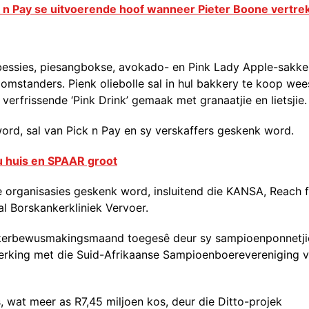
 n Pay se uitvoerende hoof wanneer Pieter Boone vertre
ubessies, piesangbokse, avokado- en Pink Lady Apple-sakke
lomstanders. Pienk oliebolle sal in hul bakkery te koop wee
erfrissende ‘Pink Drink’ gemaak met granaatjie en lietsjie.
ord, sal van Pick n Pay en sy verskaffers geskenk word.
u huis en SPAAR groot
e organisasies geskenk word, insluitend die KANSA, Reach 
l Borskankerkliniek Vervoer.
ankerbewusmakingsmaand toegesê deur sy sampioenponnetji
rking met die Suid-Afrikaanse Sampioenboerevereniging v
, wat meer as R7,45 miljoen kos, deur die Ditto-projek