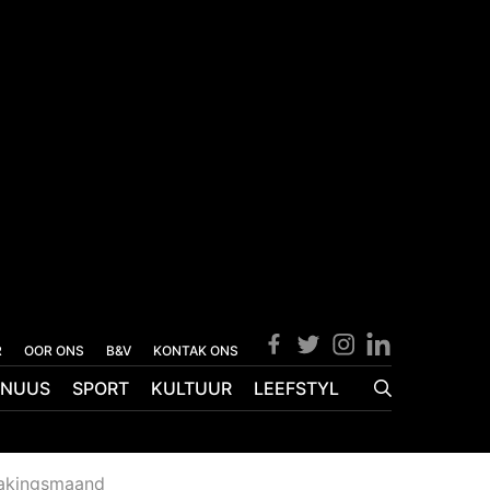
R
OOR ONS
B&V
KONTAK ONS
NUUS
SPORT
KULTUUR
LEEFSTYL
makingsmaand