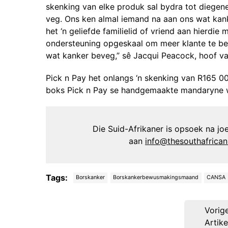
skenking van elke produk sal bydra tot diegen
veg. Ons ken almal iemand na aan ons wat kanke
het ‘n geliefde familielid of vriend aan hierdie
ondersteuning opgeskaal om meer klante te bet
wat kanker beveg,” sê Jacqui Peacock, hoof va
Pick n Pay het onlangs ‘n skenking van R165 
boks Pick n Pay se handgemaakte mandaryne w
Die Suid-Afrikaner is opsoek na joer
aan
info@thesouthafrica
Tags:
Borskanker
Borskankerbewusmakingsmaand
CANSA
Post
Vorig
navigation
Artike