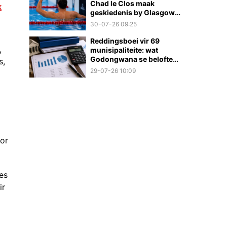
Chad le Clos maak
k
geskiedenis by Glasgow
2026
30-07-26 09:25
Reddingsboei vir 69
,
munisipaliteite: wat
Godongwana se belofte
s,
werklik beteken
29-07-26 10:09
for
es
ir