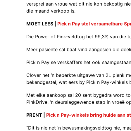
versprei aan vroue wat dit nie kon bekostig ni
die maand verkoop is.
MOET LEES |
Pick n Pay stel versamelbare S
Die Power of Pink-veldtog het 99,3% van die t
Meer pasiënte sal baat vind aangesien die dee
Pick n Pay se verskaffers het ook saamgestaan 
Clover het ‘n beperkte uitgawe van 2L pienk m
bekendgestel, wat eers by Pick n Pay-winkels 
Met elke aankoop sal 20 sent bygedra word t
PinkDrive, ‘n deurslaggewende stap in vroeë o
PRENT |
Pick n Pay-winkels bring hulde aan
“Dit is nie net ‘n bewusmakingsveldtog nie, ma