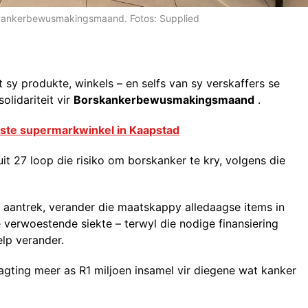
rskankerbewusmakingsmaand. Fotos: Supplied
 sy produkte, winkels – en selfs van sy verskaffers se
lidariteit vir
Borskankerbewusmakingsmaand
.
aste supermarkwinkel in Kaapstad
uit 27 loop die risiko om borskanker te kry, volgens die
 aantrek, verander die maatskappy alledaagse items in
e verwoestende siekte – terwyl die nodige finansiering
elp verander.
agting meer as R1 miljoen insamel vir diegene wat kanker