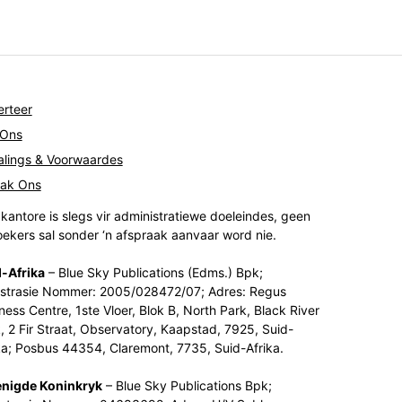
rteer
 Ons
lings & Voorwaardes
tak Ons
kantore is slegs vir administratiewe doeleindes, geen
ekers sal sonder ‘n afspraak aanvaar word nie.
-Afrika
– Blue Sky Publications (Edms.) Bpk;
strasie Nommer: 2005/028472/07; Adres: Regus
ness Centre, 1ste Vloer, Blok B, North Park, Black River
, 2 Fir Straat, Observatory, Kaapstad, 7925, Suid-
ka; Posbus 44354, Claremont, 7735, Suid-Afrika.
enigde Koninkryk
– Blue Sky Publications Bpk;