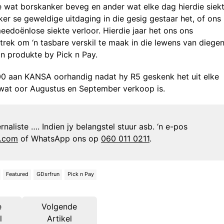
e wat borskanker beveg en ander wat elke dag hierdie siek
r se geweldige uitdaging in die gesig gestaar het, of ons
 meedoënlose siekte verloor. Hierdie jaar het ons ons
rek om ‘n tasbare verskil te maak in die lewens van diege
n produkte by Pick n Pay.
000 aan KANSA oorhandig nadat hy R5 geskenk het uit elke
at oor Augustus en September verkoop is.
naliste …. Indien jy belangstel stuur asb. ‘n e-pos
n.com
of WhatsApp ons op
060 011 0211
.
Featured
GDsrfrun
Pick n Pay
e
Volgende
l
Artikel