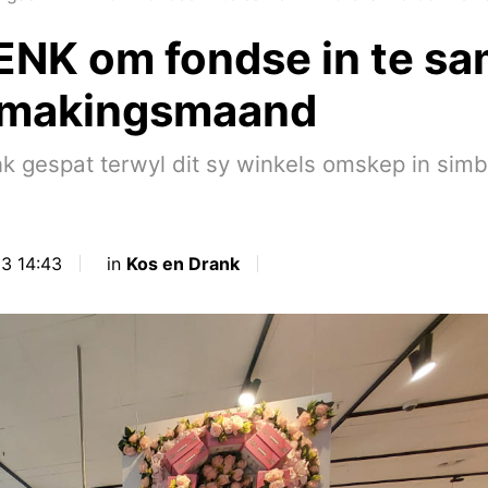
ENK om fondse in te sam
smakingsmaand
k gespat terwyl dit sy winkels omskep in simbo
23 14:43
in
Kos en Drank