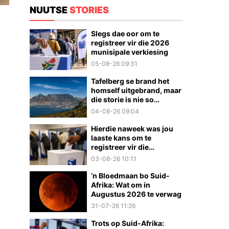
NUUTSE
STORIES
Slegs dae oor om te
registreer vir die 2026
munisipale verkiesing
05-08-26 09:31
Tafelberg se brand het
homself uitgebrand, maar
die storie is nie so
eenvoudig nie
04-08-26 09:04
Hierdie naweek was jou
laaste kans om te
registreer vir die
munisipale verkiesings
03-08-26 10:11
‘n Bloedmaan bo Suid-
Afrika: Wat om in
Augustus 2026 te verwag
31-07-26 11:26
Trots op Suid-Afrika: