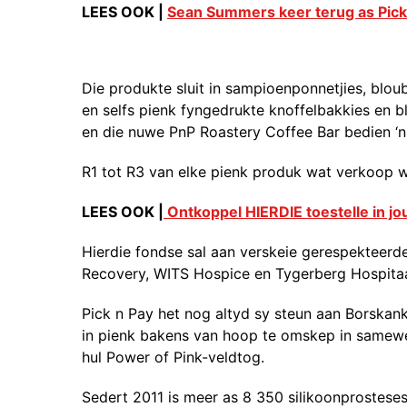
LEES OOK |
Sean Summers keer terug as Pick
Die produkte sluit in sampioenponnetjies, blo
en selfs pienk fyngedrukte knoffelbakkies en b
en die nuwe PnP Roastery Coffee Bar bedien ‘n v
R1 tot R3 van elke pienk produk wat verkoop w
LEES OOK |
Ontkoppel HIERDIE toestelle in jo
Hierdie fondse sal aan verskeie gerespekteerd
Recovery, WITS Hospice en Tygerberg Hospitaa
Pick n Pay het nog altyd sy steun aan Borsk
in pienk bakens van hoop te omskep in samewe
hul Power of Pink-veldtog.
Sedert 2011 is meer as 8 350 silikoonprosteses