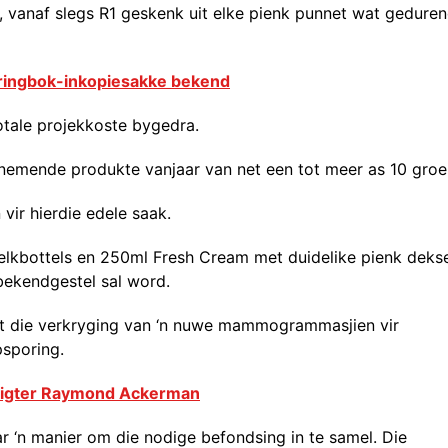
e, vanaf slegs R1 geskenk uit elke pienk punnet wat gedure
pringbok-inkopiesakke bekend
otale projekkoste bygedra.
lnemende produkte vanjaar van net een tot meer as 10 groei
vir hierdie edele saak.
elkbottels en 250ml Fresh Cream met duidelike pienk deks
bekendgestel sal word.
ot die verkryging van ‘n nuwe mammogrammasjien vir
psporing.
 stigter Raymond Ackerman
ar ‘n manier om die nodige befondsing in te samel. Die