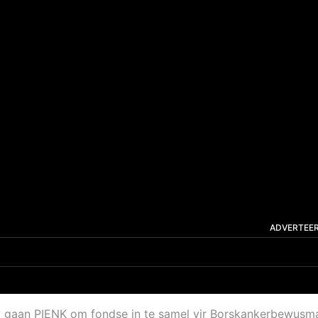
ADVERTEE
y gaan PIENK om fondse in te samel vir Borskankerbewus