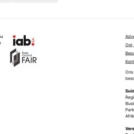
ou
Adve
n
Oor
Bepa
Kon
Ons 
beso
Suid
Regi
Busi
Park
Afri
Ver