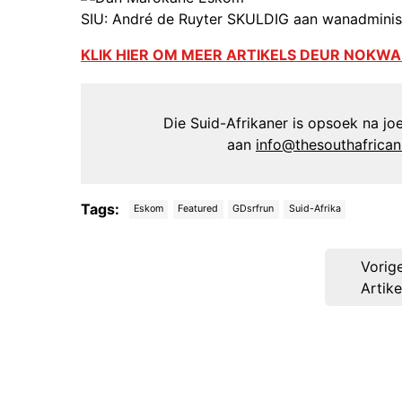
SIU: André de Ruyter SKULDIG aan wanadminist
KLIK HIER OM MEER ARTIKELS DEUR NOKW
Die Suid-Afrikaner is opsoek na joer
aan
info@thesouthafrica
Tags:
Eskom
Featured
GDsrfrun
Suid-Afrika
Post
Vorig
navigation
Artike