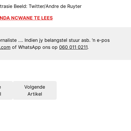
rasie Beeld: Twitter/Andre de Ruyter
ANDA NCWANE TE LEES
naliste …. Indien jy belangstel stuur asb. ‘n e-pos
n.com
of WhatsApp ons op
060 011 0211
.
e
Volgende
l
Artikel