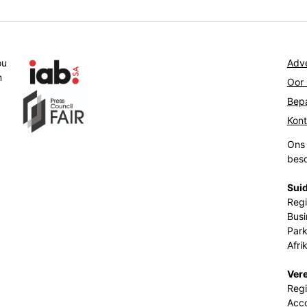
ou
Adve
n
Oor
Bepa
Kon
Ons 
beso
Suid
Regi
Busi
Park
Afri
Ver
Regi
Acco