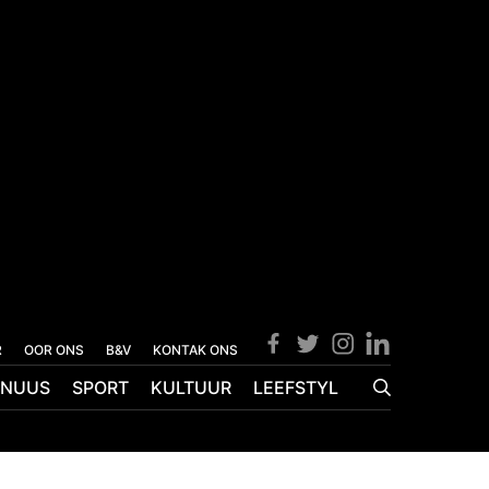
R
OOR ONS
B&V
KONTAK ONS
NUUS
SPORT
KULTUUR
LEEFSTYL