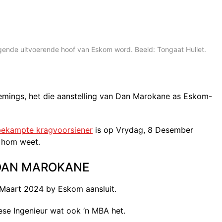
ende uitvoerende hoof van Eskom word. Beeld: Tongaat Hullet.
emings, het die aanstelling van Dan Marokane as Eskom-
bekampte kragvoorsiener
is op Vrydag, 8 Desember
n hom weet.
 DAN MAROKANE
1 Maart 2024 by Eskom aansluit.
ese Ingenieur wat ook ‘n MBA het.