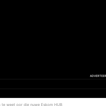
ADVERTEE
m te weet oor die nuwe Eskom HUB