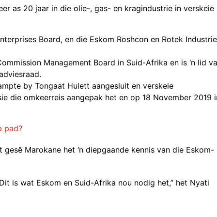
r as 20 jaar in die olie-, gas- en kragindustrie in verskeie
nterprises Board, en die Eskom Roshcon en Rotek Industri
Commission Management Board in Suid-Afrika en is ‘n lid v
adviesraad.
eampte by Tongaat Hulett aangesluit en verskeie
sie die omkeerreis aangepak het en op 18 November 2019 i
op pad?
et gesê Marokane het ‘n diepgaande kennis van die Eskom-
 Dit is wat Eskom en Suid-Afrika nou nodig het,” het Nyati