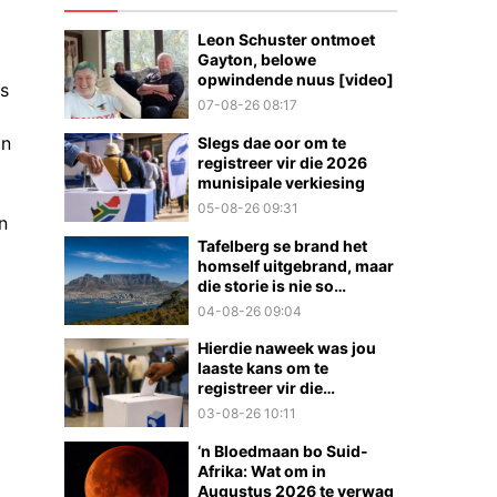
Leon Schuster ontmoet
Gayton, belowe
opwindende nuus [video]
es
07-08-26 08:17
an
Slegs dae oor om te
registreer vir die 2026
munisipale verkiesing
05-08-26 09:31
n
Tafelberg se brand het
homself uitgebrand, maar
die storie is nie so
eenvoudig nie
04-08-26 09:04
Hierdie naweek was jou
laaste kans om te
registreer vir die
munisipale verkiesings
03-08-26 10:11
‘n Bloedmaan bo Suid-
Afrika: Wat om in
Augustus 2026 te verwag