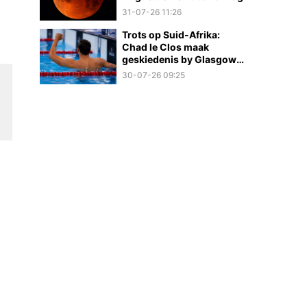
31-07-26 11:26
Trots op Suid-Afrika:
Chad le Clos maak
geskiedenis by Glasgow
2026
30-07-26 09:25