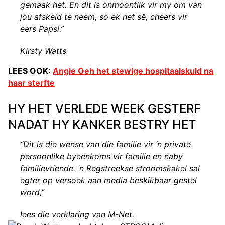
gemaak het. En dit is onmoontlik vir my om van
jou afskeid te neem, so ek net sê, cheers vir
eers Papsi.”
Kirsty Watts
LEES OOK:
Angie Oeh het stewige hospitaalskuld na
haar sterfte
HY HET VERLEDE WEEK GESTERF
NADAT HY KANKER BESTRY HET
“Dit is die wense van die familie vir ‘n private
persoonlike byeenkoms vir familie en naby
familievriende. ’n Regstreekse stroomskakel sal
egter op versoek aan media beskikbaar gestel
word,”
lees die verklaring van M-Net.