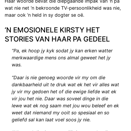
Haar woorde bevat die diepgaande impak van ‘n pa
wat nie net ‘n bekroonde TV-persoonlikheid was nie,
maar ook ‘n held in sy dogter se oë.
‘N EMOSIONELE KIRSTY HET
STORIES VAN HAAR PA GEDEEL
“Pa, ek hoop jy kyk sodat jy kan erken watter
merkwaardige mens ons almal geweet het jy
was.
“Daar is nie genoeg woorde vir my om die
dankbaarheid uit te druk wat ek het vir alles wat
jy vir my gedoen het of die ewige liefde wat ek
vir jou het nie. Daar was soveel dinge in die
lewe wat ek nog saam met jou wou beleef en ek
weet dat niemand my ooit so spesiaal en so
geliefd sal kan laat voel soos jy nie.