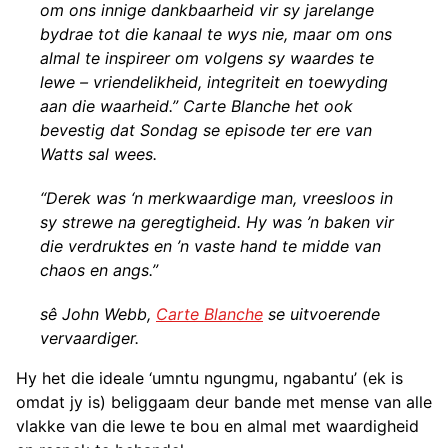
om ons innige dankbaarheid vir sy jarelange
bydrae tot die kanaal te wys nie, maar om ons
almal te inspireer om volgens sy waardes te
lewe – vriendelikheid, integriteit en toewyding
aan die waarheid.” Carte Blanche het ook
bevestig dat Sondag se episode ter ere van
Watts sal wees.
“Derek was ‘n merkwaardige man, vreesloos in
sy strewe na geregtigheid. Hy was ’n baken vir
die verdruktes en ’n vaste hand te midde van
chaos en angs.”
sê John Webb,
Carte Blanche
se uitvoerende
vervaardiger.
Hy het die ideale ‘umntu ngungmu, ngabantu’ (ek is
omdat jy is) beliggaam deur bande met mense van alle
vlakke van die lewe te bou en almal met waardigheid