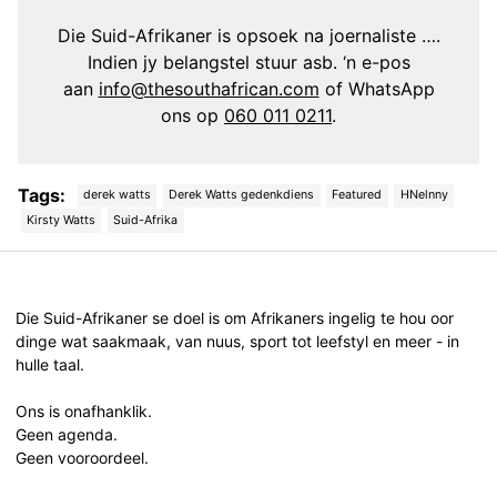
Die Suid-Afrikaner is opsoek na joernaliste ….
Indien jy belangstel stuur asb. ‘n e-pos
aan
info@thesouthafrican.com
of WhatsApp
ons op
060 011 0211
.
Tags:
derek watts
Derek Watts gedenkdiens
Featured
HNelnny
Kirsty Watts
Suid-Afrika
Post
navigation
Die Suid-Afrikaner se doel is om Afrikaners ingelig te hou oor
dinge wat saakmaak, van nuus, sport tot leefstyl en meer - in
hulle taal.
Ons is onafhanklik.
Geen agenda.
Geen vooroordeel.