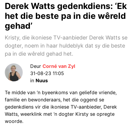
Derek Watts gedenkdiens: ‘Ek
het die beste pa in die wêreld
gehad’
Kristy, die ikoniese TV-aanbieder Derek Watts se
dogter, noem in haar huldeblyk dat sy die beste
pa in die wêreld gehad het.
Deur
Corné van Zyl
31-08-23 11:05
in
Nuus
Te midde van ‘n byeenkoms van geliefde vriende,
familie en bewonderaars, het die oggend se
gedenkdiens vir die ikoniese TV-aanbieder, Derek
Watts, weerklink met ‘n dogter Kirsty se opregte
woorde.