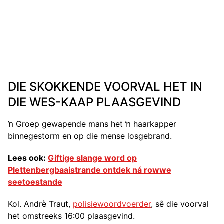
DIE SKOKKENDE VOORVAL HET IN
DIE WES-KAAP PLAASGEVIND
ŉ Groep gewapende mans het ŉ haarkapper
binnegestorm en op die mense losgebrand.
Lees ook:
Giftige slange word op
Plettenbergbaaistrande ontdek ná rowwe
seetoestande
Kol. Andrè Traut,
polisiewoordvoerder
, sê die voorval
het omstreeks 16:00 plaasgevind.