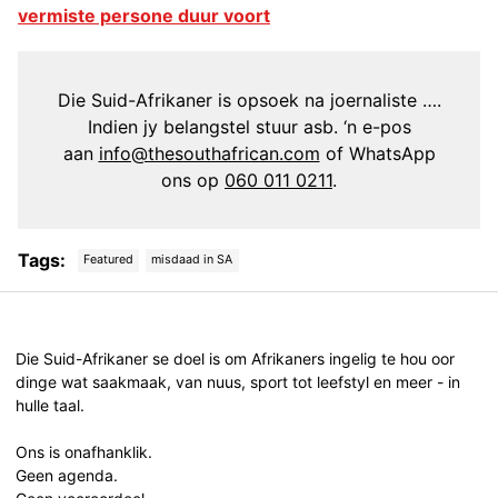
vermiste persone duur voort
Die Suid-Afrikaner is opsoek na joernaliste ….
Indien jy belangstel stuur asb. ‘n e-pos
aan
info@thesouthafrican.com
of WhatsApp
ons op
060 011 0211
.
Tags:
Featured
misdaad in SA
Post
navigation
Die Suid-Afrikaner se doel is om Afrikaners ingelig te hou oor
dinge wat saakmaak, van nuus, sport tot leefstyl en meer - in
hulle taal.
Ons is onafhanklik.
Geen agenda.