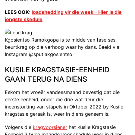
LEES OOK:
loadshedding vir die week – Hier is die
jongste skedule
Kgosientso Ramokgopa is te midde van fase ses
beurtkrag op die verhoog waar hy dans. Beeld via
Instagram @sputlakgosientso
KUSILE KRAGSTASIE-EENHEID
GAAN TERUG NA DIENS
Eskom het vroeër vandeesmaand bevestig dat die
eerste eenheid, onder die drie wat deur die
ineenstorting van stapels in Oktober 2022 by Kusile-
kragstasie geraak is, weer in diens geneem is.
Volgens die
kragvoorsiener
het Kusile Kragstasie
Eenheid 3 twee maande voor skedule weer in diens