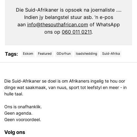
Die Suid-Afrikaner is opsoek na joernaliste ….
Indien jy belangstel stuur asb. ‘n e-pos
aan
info@thesouthafrican.com
of WhatsApp
ons op
060 011 0211
.
Tags:
Eskom
Featured
GDsrfrun
loadshedding
Suid-Afrika
Post
navigation
Die Suid-Afrikaner se doel is om Afrikaners ingelig te hou oor
dinge wat saakmaak, van nuus, sport tot leefstyl en meer - in
hulle taal.
Ons is onafhanklik.
Geen agenda.
Geen vooroordeel.
Volg ons