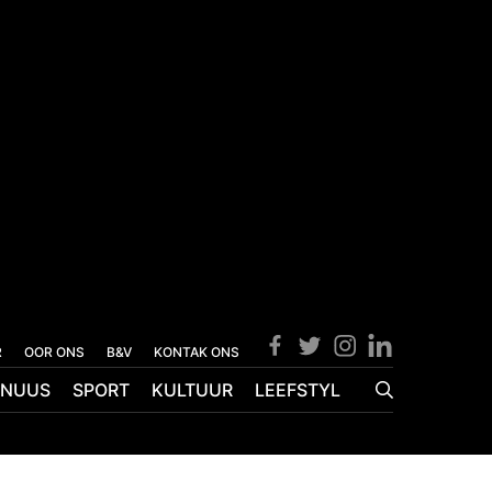
R
OOR ONS
B&V
KONTAK ONS
NUUS
SPORT
KULTUUR
LEEFSTYL