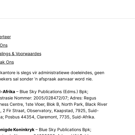
rteer
 Ons
lings & Voorwaardes
tak Ons
kantore is slegs vir administratiewe doeleindes, geen
ekers sal sonder ‘n afspraak aanvaar word nie.
-Afrika
– Blue Sky Publications (Edms.) Bpk;
strasie Nommer: 2005/028472/07; Adres: Regus
ness Centre, 1ste Vloer, Blok B, North Park, Black River
, 2 Fir Straat, Observatory, Kaapstad, 7925, Suid-
ka; Posbus 44354, Claremont, 7735, Suid-Afrika.
enigde Koninkryk
– Blue Sky Publications Bpk;