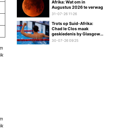
Afrika: Wat om in
Augustus 2026 te verwag
31-07-26 11:26
Trots op Suid-Afrika:
Chad le Clos maak
geskiedenis by Glasgow
2026
30-07-26 09:25
om
ik
om
ik