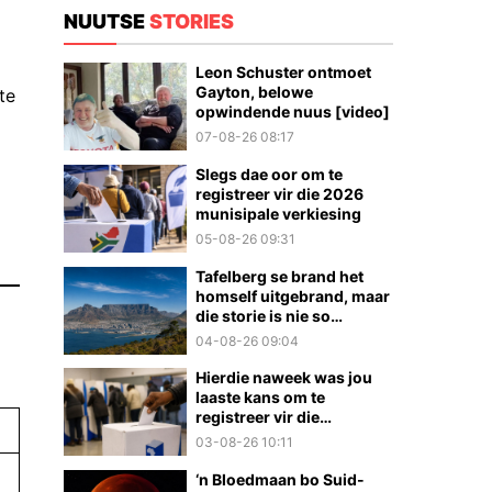
NUUTSE
STORIES
Leon Schuster ontmoet
Gayton, belowe
te
opwindende nuus [video]
07-08-26 08:17
Slegs dae oor om te
registreer vir die 2026
munisipale verkiesing
05-08-26 09:31
Tafelberg se brand het
homself uitgebrand, maar
die storie is nie so
eenvoudig nie
04-08-26 09:04
Hierdie naweek was jou
laaste kans om te
registreer vir die
munisipale verkiesings
03-08-26 10:11
‘n Bloedmaan bo Suid-