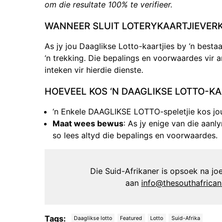
om die resultate 100% te verifieer.
WANNEER SLUIT LOTERYKAARTJIEVER
As jy jou Daaglikse Lotto-kaartjies by ‘n best
‘n trekking. Die bepalings en voorwaardes vir an
inteken vir hierdie dienste.
HOEVEEL KOS ‘N DAAGLIKSE LOTTO-KA
‘n Enkele DAAGLIKSE LOTTO-speletjie kos jou
Maat wees bewus
: As jy enige van die aanl
so lees altyd die bepalings en voorwaardes.
Die Suid-Afrikaner is opsoek na joer
aan
info@thesouthafrica
Tags:
Daaglikse lotto
Featured
Lotto
Suid-Afrika