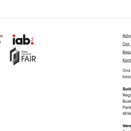
ou
Adve
n
Oor
Bepa
Kon
Ons 
beso
Suid
Regi
Busi
Park
Afri
Ver