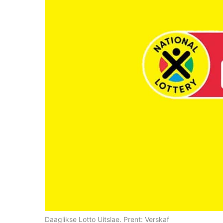
Daaglikse Lotto Uitslae. Prent: Verskaf