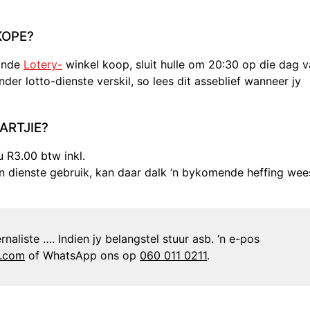
KOPE?
aande
Lotery-
winkel koop, sluit hulle om 20:30 op die dag 
der lotto-dienste verskil, so lees dit asseblief wanneer jy
ARTJIE?
 R3.00 btw inkl.
yn dienste gebruik, kan daar dalk ‘n bykomende heffing wee
naliste …. Indien jy belangstel stuur asb. ‘n e-pos
n.com
of WhatsApp ons op
060 011 0211
.