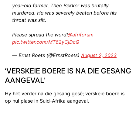
year-old farmer, Theo Bekker was brutally
murdered. He was severely beaten before his
throat was slit.
Please spread the word!
@afriforum
pic.twitter.com/MT62yCjDcQ
— Ernst Roets (@ErnstRoets)
August 2, 2023
‘VERSKEIE BOERE IS NA DIE GESANG
AANGEVAL’
Hy het verder na die gesang gesê; verskeie boere is
op hul plase in Suid-Afrika aangeval.