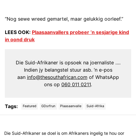
“Nog sewe wreed gemartel, maar gelukkig oorleef.”
LEES OOK:
Plaasaanvallers probeer ‘n sesjarige kind
in oond druk
Die Suid-Afrikaner is opsoek na joernaliste ….
Indien jy belangstel stuur asb. ‘n e-pos
aan
info@thesouthafrican.com
of WhatsApp
ons op
060 011 0211
.
Tags:
Featured
GDsrfrun
Plaasaanvalle
Suid-Afrika
Post
navigation
Die Suid-Afrikaner se doel is om Afrikaners ingelig te hou oor