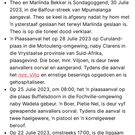
Theo en Marlinda Bekker is Sondagoggend, 30 Julie
2023, in die Balfour-streek van Mpumalanga
aangeval. Theo se keel is afgesny nadat hy hom met
’n ysterstaaf geslaan het terwyl Marlinda geslaan is.
Theo is op die toneel dood verklaar.
’n Plaasaanval het op 28 Julie 2023 op Curuland-
plaas in die Motouleng-omgewing, naby Clarens in
die Vrystaatse provinsie van Suid-Afrika,
plaasgevind. Die boer, mnr. Viljoen, is deur twee
aanvallers oorval en aangerand. Tydens die aanval
het
mnr. Viljo
en ernstige beserings opgedoen en is
gehospitaliseer.
Op 25 Julie 2023, om 08:00, het ‘n plaasaanval op
die plaas Buffelsdoorn in die Fochville-omgewing
naby Wadela gebeur. ’n Boer, Pietie Nel, is deur vyf
gewapende aanvallers oorval. Tydens die aanval is
twee haelgewere, ‘n pistool en ‘n korrelgeweer
beroof.
Op 22 Julie 2023, omstreeks 17:00, is die liggaam