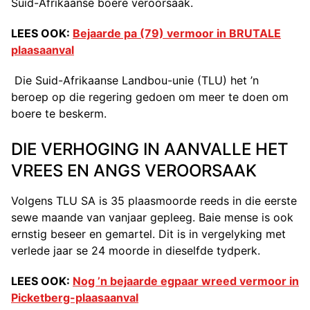
Suid-Afrikaanse boere veroorsaak.
LEES OOK:
Bejaarde pa (79) vermoor in BRUTALE
plaasaanval
Die Suid-Afrikaanse Landbou-unie (TLU) het ’n
beroep op die regering gedoen om meer te doen om
boere te beskerm.
DIE VERHOGING IN AANVALLE HET
VREES EN ANGS VEROORSAAK
Volgens TLU SA is 35 plaasmoorde reeds in die eerste
sewe maande van vanjaar gepleeg. Baie mense is ook
ernstig beseer en gemartel. Dit is in vergelyking met
verlede jaar se 24 moorde in dieselfde tydperk.
LEES OOK:
Nog ’n bejaarde egpaar wreed vermoor in
Picketberg-plaasaanval