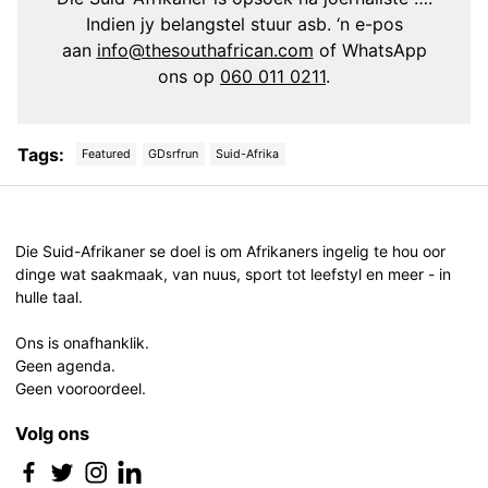
Indien jy belangstel stuur asb. ‘n e-pos
aan
info@thesouthafrican.com
of WhatsApp
ons op
060 011 0211
.
Tags:
Featured
GDsrfrun
Suid-Afrika
Post
navigation
Die Suid-Afrikaner se doel is om Afrikaners ingelig te hou oor
dinge wat saakmaak, van nuus, sport tot leefstyl en meer - in
hulle taal.
Ons is onafhanklik.
Geen agenda.
Geen vooroordeel.
Volg ons