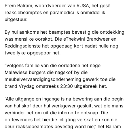
Prem Balram, woordvoerder van RUSA, het gesê
reaksiebeamptes en paramedici is onmiddellik
uitgestuur.
By hul aankoms het beamptes bevestig die ontdekking
was menslike oorskot. Die eThekwini Brandweer en
Reddingsdienste het opgedaag kort nadat hulle nog
twee lyke opgespoor het.
“Volgens familie van die oorledene het nege
Malawiese burgers die nagskof by die
meubelvervaardigingsonderneming gewerk toe die
brand Vrydag omstreeks 23:30 uitgebreek het.
“Alle uitgange en ingange is na bewering aan die begin
van hul skof deur hul werkgewer gesluit, wat die mans
verhinder het om uit die inferno te ontsnap. Die
oorlewendes het hierdie inligting verskaf en kon nie
deur reaksiebeamptes bevestig word nie,” het Balram