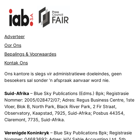
Adverteer
Oor Ons
Bepalings & Voorwaardes
Kontak Ons
Ons kantore is slegs vir administratiewe doeleindes, geen
besoekers sal sonder ‘n afspraak aanvaar word nie.
Suid-Afrika
– Blue Sky Publications (Edms.) Bpk; Registrasie
Nommer: 2005/028472/07; Adres: Regus Business Centre, 1ste
Vloer, Blok B, North Park, Black River Park, 2 Fir Straat,
Observatory, Kaapstad, 7925, Suid-Afrika; Posbus 44354,
Claremont, 7735, Suid-Afrika.
Verenigde Koninkryk
– Blue Sky Publications Bpk; Registrasie
Nommer: 04683692; Adres: H/V Sable Accounting Ltd, 5th