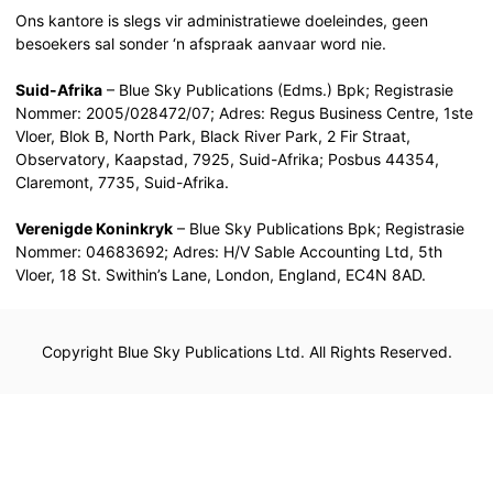
Ons kantore is slegs vir administratiewe doeleindes, geen
besoekers sal sonder ‘n afspraak aanvaar word nie.
Suid-Afrika
– Blue Sky Publications (Edms.) Bpk; Registrasie
Nommer: 2005/028472/07; Adres: Regus Business Centre, 1ste
Vloer, Blok B, North Park, Black River Park, 2 Fir Straat,
Observatory, Kaapstad, 7925, Suid-Afrika; Posbus 44354,
Claremont, 7735, Suid-Afrika.
Verenigde Koninkryk
– Blue Sky Publications Bpk; Registrasie
Nommer: 04683692; Adres: H/V Sable Accounting Ltd, 5th
Vloer, 18 St. Swithin’s Lane, London, England, EC4N 8AD.
Copyright Blue Sky Publications Ltd. All Rights Reserved.