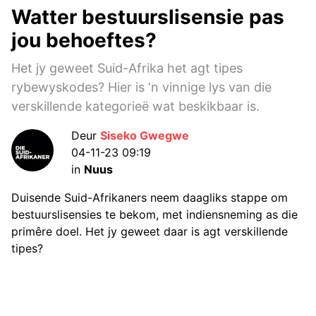
Watter bestuurslisensie pas
jou behoeftes?
Het jy geweet Suid-Afrika het agt tipes
rybewyskodes? Hier is ‘n vinnige lys van die
verskillende kategorieë wat beskikbaar is.
Deur
Siseko Gwegwe
04-11-23 09:19
in
Nuus
Duisende Suid-Afrikaners neem daagliks stappe om
bestuurslisensies te bekom, met indiensneming as die
primêre doel. Het jy geweet daar is agt verskillende
tipes?