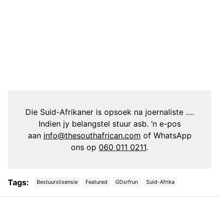
Die Suid-Afrikaner is opsoek na joernaliste ….
Indien jy belangstel stuur asb. ‘n e-pos
aan
info@thesouthafrican.com
of WhatsApp
ons op
060 011 0211
.
Tags:
Bestuurslisensie
Featured
GDsrfrun
Suid-Afrika
Post
navigation