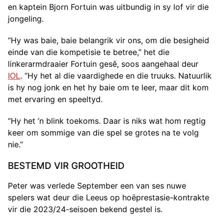
en kaptein Bjorn Fortuin was uitbundig in sy lof vir die
jongeling.
“Hy was baie, baie belangrik vir ons, om die besigheid
einde van die kompetisie te betree,” het die
linkerarmdraaier Fortuin gesê, soos aangehaal deur
IOL
. “Hy het al die vaardighede en die truuks. Natuurlik
is hy nog jonk en het hy baie om te leer, maar dit kom
met ervaring en speeltyd.
“Hy het ’n blink toekoms. Daar is niks wat hom regtig
keer om sommige van die spel se grotes na te volg
nie.”
BESTEMD VIR GROOTHEID
Peter was verlede September een van ses nuwe
spelers wat deur die Leeus op hoëprestasie-kontrakte
vir die 2023/24-seisoen bekend gestel is.