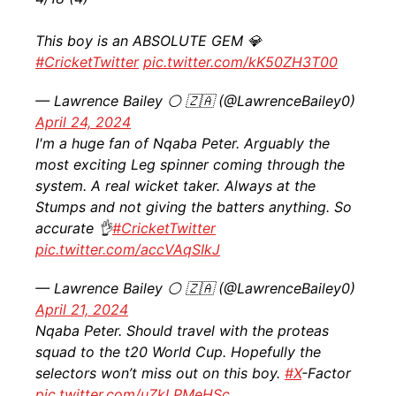
This boy is an ABSOLUTE GEM 💎
#CricketTwitter
pic.twitter.com/kK50ZH3T00
— Lawrence Bailey ⚪ 🇿🇦 (@LawrenceBailey0)
April 24, 2024
I'm a huge fan of Nqaba Peter. Arguably the
most exciting Leg spinner coming through the
system. A real wicket taker. Always at the
Stumps and not giving the batters anything. So
accurate 👌
#CricketTwitter
pic.twitter.com/accVAqSIkJ
— Lawrence Bailey ⚪ 🇿🇦 (@LawrenceBailey0)
April 21, 2024
Nqaba Peter. Should travel with the proteas
squad to the t20 World Cup. Hopefully the
selectors won’t miss out on this boy.
#X
-Factor
pic.twitter.com/uZkLPMeHSc