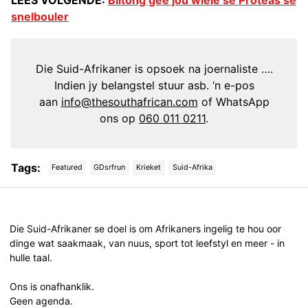
LEES VOLGENDE:
Biltong gee jou wiele sê Proteas se
snelbouler
Die Suid-Afrikaner is opsoek na joernaliste ….
Indien jy belangstel stuur asb. ‘n e-pos
aan
info@thesouthafrican.com
of WhatsApp
ons op
060 011 0211
.
Tags:
Featured
GDsrfrun
Krieket
Suid-Afrika
Post
navigation
Die Suid-Afrikaner se doel is om Afrikaners ingelig te hou oor
dinge wat saakmaak, van nuus, sport tot leefstyl en meer - in
hulle taal.
Ons is onafhanklik.
Geen agenda.