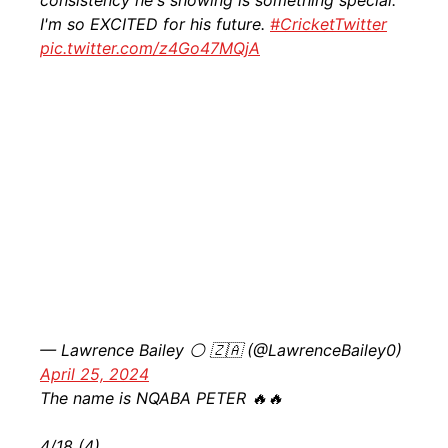
consistency he's showing is something special.
I'm so EXCITED for his future.
#CricketTwitter
pic.twitter.com/z4Go47MQjA
— Lawrence Bailey ⚪ 🇿🇦 (@LawrenceBailey0)
April 25, 2024
The name is NQABA PETER 🔥🔥
4/18 (4)