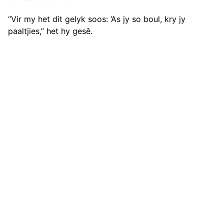
“Vir my het dit gelyk soos: ‘As jy so boul, kry jy
paaltjies,” het hy gesê.