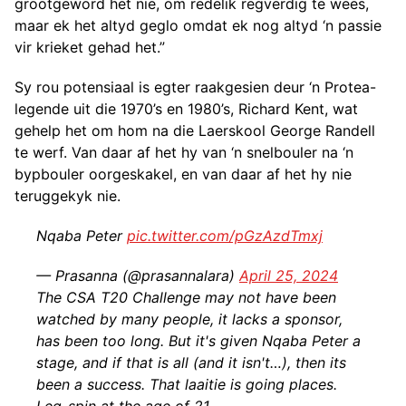
grootgeword het nie, om redelik regverdig te wees,
maar ek het altyd geglo omdat ek nog altyd ‘n passie
vir krieket gehad het.”
Sy rou potensiaal is egter raakgesien deur ‘n Protea-
legende uit die 1970’s en 1980’s, Richard Kent, wat
gehelp het om hom na die Laerskool George Randell
te werf. Van daar af het hy van ‘n snelbouler na ‘n
bypbouler oorgeskakel, en van daar af het hy nie
teruggekyk nie.
Nqaba Peter
pic.twitter.com/pGzAzdTmxj
— Prasanna (@prasannalara)
April 25, 2024
The CSA T20 Challenge may not have been
watched by many people, it lacks a sponsor,
has been too long. But it's given Nqaba Peter a
stage, and if that is all (and it isn't…), then its
been a success. That laaitie is going places.