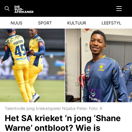
Skip
to
content
NUUS
SPORT
KULTUUR
LEEFSTYL
Talentvolle jong krieketspeler Nqaba Peter. Foto: X
Het SA krieket ‘n jong ‘Shane
Warne’ ontbloot? Wie is