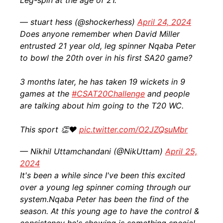
Leg-spin at the age of 21.
— stuart hess (@shockerhess)
April 24, 2024
Does anyone remember when David Miller
entrusted 21 year old, leg spinner Nqaba Peter
to bowl the 20th over in his first SA20 game?
3 months later, he has taken 19 wickets in 9
games at the
#CSAT20Challenge
and people
are talking about him going to the T20 WC.
This sport 👏❤️
pic.twitter.com/O2JZQsuMbr
— Nikhil Uttamchandani (@NikUttam)
April 25,
2024
It's been a while since I've been this excited
over a young leg spinner coming through our
system.Nqaba Peter has been the find of the
season. At this young age to have the control &