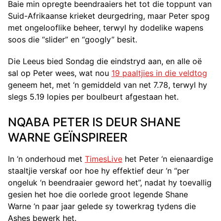
Baie min opregte beendraaiers het tot die toppunt van
Suid-Afrikaanse krieket deurgedring, maar Peter spog
met ongelooflike beheer, terwyl hy dodelike wapens
soos die “slider” en “googly” besit.
Die Leeus bied Sondag die eindstryd aan, en alle oë
sal op Peter wees, wat nou
19 paaltjies in die veldtog
geneem het, met ‘n gemiddeld van net 7.78, terwyl hy
slegs 5.19 lopies per boulbeurt afgestaan ​​het.
NQABA PETER IS DEUR SHANE
WARNE GEÏNSPIREER
In ‘n onderhoud met
TimesLive
het Peter ‘n eienaardige
staaltjie verskaf oor hoe hy effektief deur ‘n “per
ongeluk ‘n beendraaier geword het”, nadat hy toevallig
gesien het hoe die oorlede groot legende Shane
Warne ‘n paar jaar gelede sy towerkrag tydens die
Ashes bewerk het.