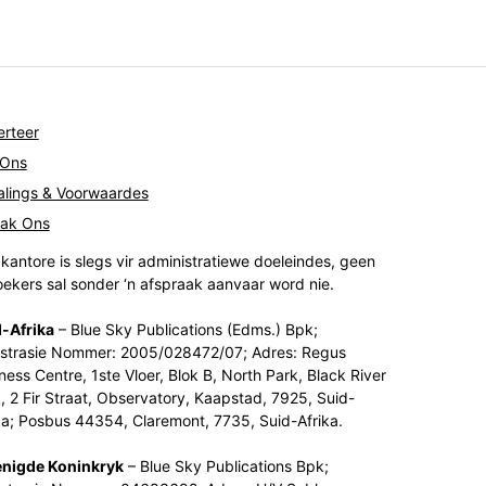
rteer
 Ons
lings & Voorwaardes
tak Ons
kantore is slegs vir administratiewe doeleindes, geen
ekers sal sonder ‘n afspraak aanvaar word nie.
-Afrika
– Blue Sky Publications (Edms.) Bpk;
strasie Nommer: 2005/028472/07; Adres: Regus
ness Centre, 1ste Vloer, Blok B, North Park, Black River
, 2 Fir Straat, Observatory, Kaapstad, 7925, Suid-
ka; Posbus 44354, Claremont, 7735, Suid-Afrika.
enigde Koninkryk
– Blue Sky Publications Bpk;