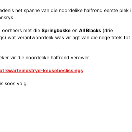
edenis het spanne van die noordelike halfrond eerste plek i
ankryk.
oi oorheers met die
Springbokke
en
All Blacks
(drie
s) wat verantwoordelik was vir agt van die nege titels tot
eker vir die noordelike halfrond verower.
oot kwarteindstryd-keusebeslissings
s soos volg: