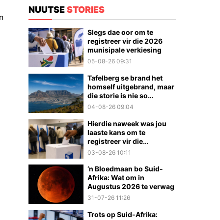
NUUTSE
STORIES
n
Slegs dae oor om te
registreer vir die 2026
munisipale verkiesing
05-08-26 09:31
Tafelberg se brand het
homself uitgebrand, maar
die storie is nie so
eenvoudig nie
04-08-26 09:04
Hierdie naweek was jou
laaste kans om te
registreer vir die
munisipale verkiesings
03-08-26 10:11
‘n Bloedmaan bo Suid-
Afrika: Wat om in
Augustus 2026 te verwag
31-07-26 11:26
Trots op Suid-Afrika: