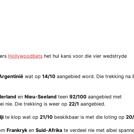
ders
Hollywoodbets
het hul kans voor die vier wedstryde
Argentinië
wat op
14/10
aangebied word. Die trekking na 
Ierland
en
Nieu-Seeland
teen
92/100
aangebied met
i nie. Die trekking is weer op
22/1
aangebied.
ji
te klop wat op
21/10
beskikbaar is met die loting op
20/
 om
Frankryk
en
Suid-Afrika
te verdeel nie met albei spann