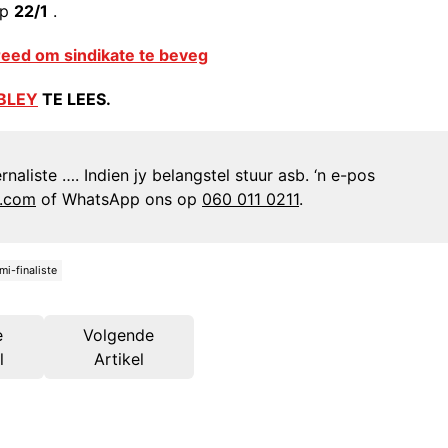
op
22/1
.
reed om sindikate te beveg
BLEY
TE LEES.
naliste …. Indien jy belangstel stuur asb. ‘n e-pos
n.com
of WhatsApp ons op
060 011 0211
.
mi-finaliste
e
Volgende
l
Artikel