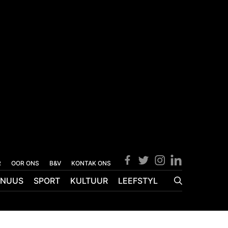
R
OOR ONS
B&V
KONTAK ONS
NUUS
SPORT
KULTUUR
LEEFSTYL