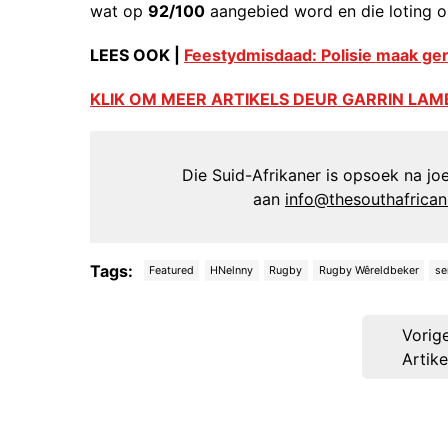
wat op
92/100
aangebied word en die loting 
LEES OOK |
Feestydmisdaad: Polisie maak ge
KLIK OM MEER ARTIKELS DEUR GARRIN LAM
Die Suid-Afrikaner is opsoek na joer
aan
info@thesouthafrica
Tags:
Featured
HNelnny
Rugby
Rugby Wêreldbeker
se
Post
Vorig
navigation
Artike