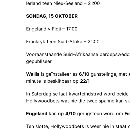
Ierland teen Nieu-Seeland – 21:00
SONDAG, 15 OKTOBER
Engeland v Fidji – 17:00
Frankryk teen Suid-Afrika – 21:00
Vooraanstaande Suid-Afrikaanse beroepswed
gepubliseer.
Wallis
is geïnstalleer as
6/10
gunstelinge, met
minute is beskikbaar op
22/1
.
In Saterdag se laat kwarteindstryd word beide
Hollywoodbets wat nie die twee spanne kan ske
Engeland
kan op
4/10
gerugsteun word om
Fid
Ten slotte, Hollywoodbets is weer nie in staat