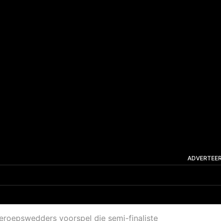
ADVERTEE
roepswedders voorspel die semi-finaliste