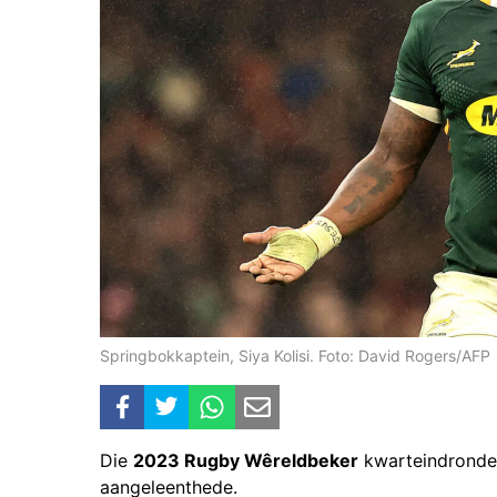
Springbokkaptein, Siya Kolisi. Foto: David Rogers/AFP
Die
2023 Rugby Wêreldbeker
kwarteindronde 
aangeleenthede.