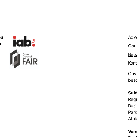
ou
Adve
n
Oor
Bepa
Kon
Ons 
beso
Suid
Regi
Busi
Park
Afri
Ver