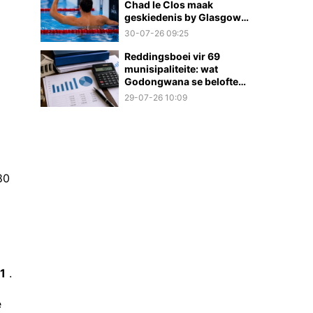
Chad le Clos maak
geskiedenis by Glasgow
2026
30-07-26 09:25
Reddingsboei vir 69
munisipaliteite: wat
Godongwana se belofte
werklik beteken
29-07-26 10:09
80
1
.
e