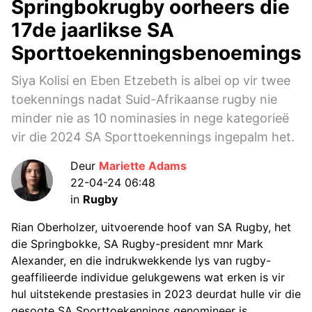
Springbokrugby oorheers die
17de jaarlikse SA
Sporttoekenningsbenoemings
Siya Kolisi en Eben Etzebeth is albei op vir twee
toekennings nadat Suid-Afrikaanse rugby nie
minder nie as 10 nominasies in nege kategorieë
vir die 2024 SA Sporttoekennings ingepalm het.
Deur
Mariette Adams
22-04-24 06:48
in
Rugby
Rian Oberholzer, uitvoerende hoof van SA Rugby, het
die Springbokke, SA Rugby-president mnr Mark
Alexander, en die indrukwekkende lys van rugby-
geaffilieerde individue gelukgewens wat erken is vir
hul uitstekende prestasies in 2023 deurdat hulle vir die
gesogte SA Sporttoekennings genomineer is.