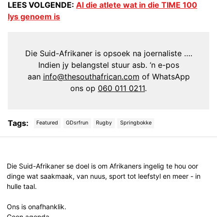
LEES VOLGENDE:
Al die atlete wat in die TIME 100
lys genoem is
Die Suid-Afrikaner is opsoek na joernaliste ….
Indien jy belangstel stuur asb. ‘n e-pos
aan
info@thesouthafrican.com
of WhatsApp
ons op
060 011 0211
.
Tags:
Featured
GDsrfrun
Rugby
Springbokke
Post
navigation
Die Suid-Afrikaner se doel is om Afrikaners ingelig te hou oor
dinge wat saakmaak, van nuus, sport tot leefstyl en meer - in
hulle taal.
Ons is onafhanklik.
Geen agenda.