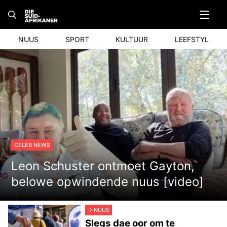
Skip
to
content
NUUS
SPORT
KULTUUR
LEEFSTYL
CELEB NEWS
Leon Schuster ontmoet Gayton,
belowe opwindende nuus [video]
NUUS
Slegs dae oor om te