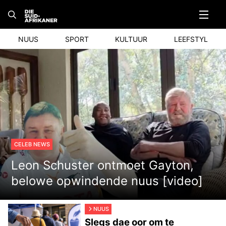
Skip
to
content
NUUS
SPORT
KULTUUR
LEEFSTYL
CELEB NEWS
Leon Schuster ontmoet Gayton,
belowe opwindende nuus [video]
NUUS
Slegs dae oor om te