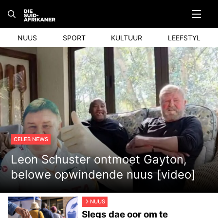
Skip
to
content
NUUS
SPORT
KULTUUR
LEEFSTYL
CELEB NEWS
Leon Schuster ontmoet Gayton,
belowe opwindende nuus [video]
NUUS
Slegs dae oor om te