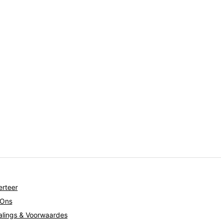
rteer
 Ons
lings & Voorwaardes