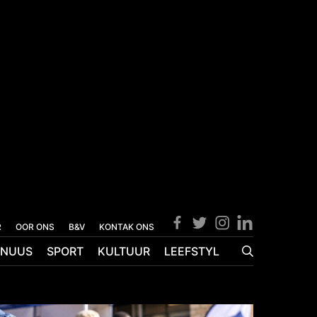
R
OOR ONS
B&V
KONTAK ONS
NUUS
SPORT
KULTUUR
LEEFSTYL