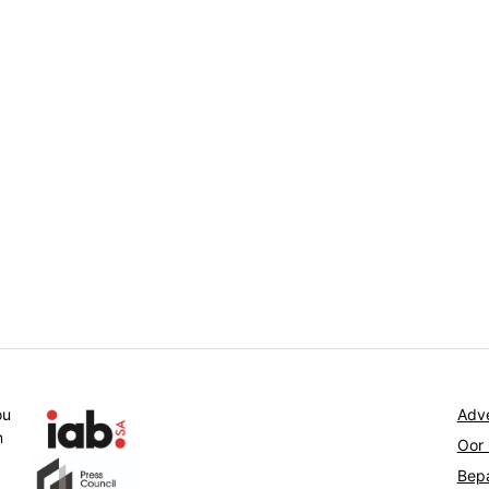
ou
Adve
n
Oor
Bepa