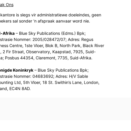
tak Ons
kantore is slegs vir administratiewe doeleindes, geen
ekers sal sonder ‘n afspraak aanvaar word nie.
-Afrika
– Blue Sky Publications (Edms.) Bpk;
strasie Nommer: 2005/028472/07; Adres: Regus
ness Centre, 1ste Vloer, Blok B, North Park, Black River
, 2 Fir Straat, Observatory, Kaapstad, 7925, Suid-
ka; Posbus 44354, Claremont, 7735, Suid-Afrika.
enigde Koninkryk
– Blue Sky Publications Bpk;
strasie Nommer: 04683692; Adres: H/V Sable
unting Ltd, 5th Vloer, 18 St. Swithin’s Lane, London,
land, EC4N 8AD.