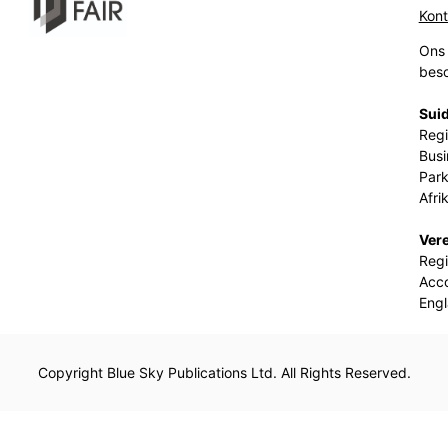
Kon
Ons 
beso
Suid
Regi
Busi
Park
Afri
Ver
Regi
Acco
Eng
Copyright Blue Sky Publications Ltd. All Rights Reserved.