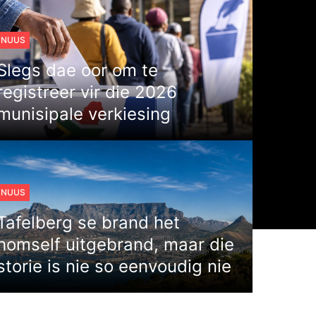
NUUS
Slegs dae oor om te
registreer vir die 2026
munisipale verkiesing
NUUS
Tafelberg se brand het
homself uitgebrand, maar die
storie is nie so eenvoudig nie