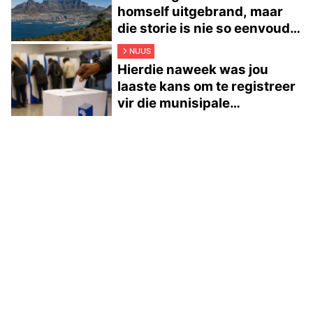
homself uitgebrand, maar
die storie is nie so eenvoudig
nie
NUUS
Hierdie naweek was jou
laaste kans om te registreer
vir die munisipale
verkiesings