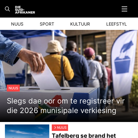
Skip
to
content
NUUS
SPORT
KULTUUR
LEEFSTYL
NUUS
Slegs dae oor om te registreer vir
die 2026 munisipale verkiesing
NUUS
Tafelberg se brand het