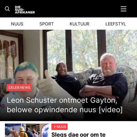
Skip
to
content
NUUS
SPORT
KULTUUR
LEEFSTYL
CELEB NEWS
Leon Schuster ontmoet Gayton,
belowe opwindende nuus [video]
NUUS
Slegs dae oor om te