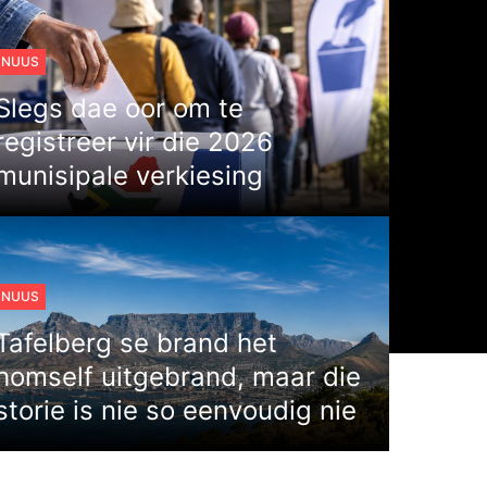
NUUS
Slegs dae oor om te
registreer vir die 2026
munisipale verkiesing
NUUS
Tafelberg se brand het
homself uitgebrand, maar die
storie is nie so eenvoudig nie