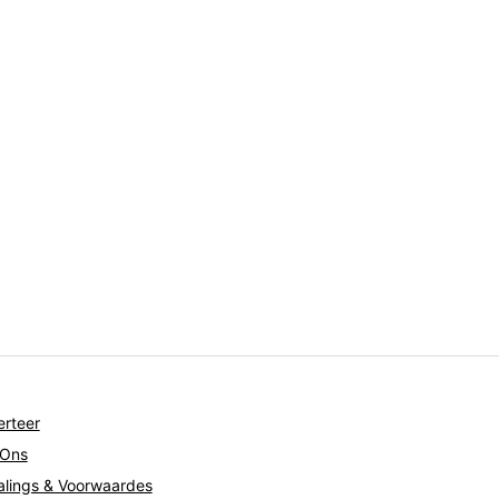
rteer
 Ons
lings & Voorwaardes