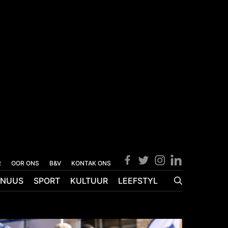
R
OOR ONS
B&V
KONTAK ONS
NUUS
SPORT
KULTUUR
LEEFSTYL