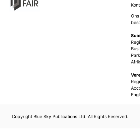
Kon
Ons 
beso
Suid
Regi
Busi
Park
Afri
Ver
Regi
Acco
Eng
Copyright Blue Sky Publications Ltd. All Rights Reserved.