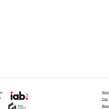
ou
Adve
n
Oor
Bepa