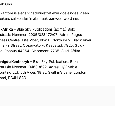
tak Ons
kantore is slegs vir administratiewe doeleindes, geen
ekers sal sonder ‘n afspraak aanvaar word nie.
-Afrika
– Blue Sky Publications (Edms.) Bpk;
strasie Nommer: 2005/028472/07; Adres: Regus
ness Centre, 1ste Vloer, Blok B, North Park, Black River
, 2 Fir Straat, Observatory, Kaapstad, 7925, Suid-
ka; Posbus 44354, Claremont, 7735, Suid-Afrika.
enigde Koninkryk
– Blue Sky Publications Bpk;
strasie Nommer: 04683692; Adres: H/V Sable
unting Ltd, 5th Vloer, 18 St. Swithin’s Lane, London,
land, EC4N 8AD.