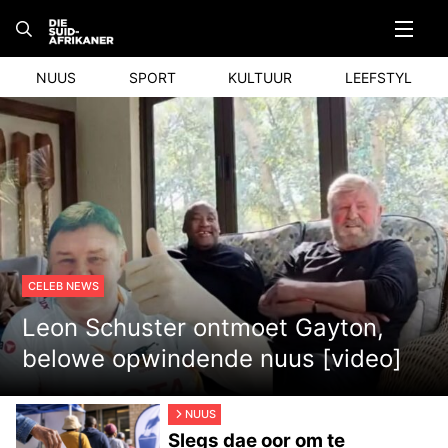
Skip
to
content
NUUS
SPORT
KULTUUR
LEEFSTYL
CELEB NEWS
Leon Schuster ontmoet Gayton,
belowe opwindende nuus [video]
NUUS
Slegs dae oor om te