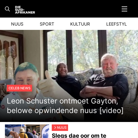
Skip
to
content
NUUS
SPORT
KULTUUR
LEEFSTYL
CELEB NEWS
Leon Schuster ontmoet Gayton,
belowe opwindende nuus [video]
NUUS
Slegs dae oor om te