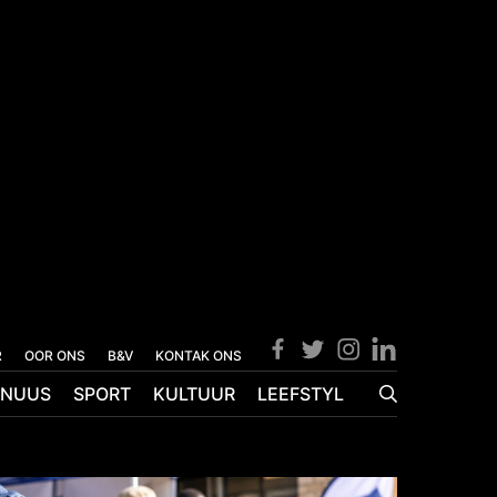
R
OOR ONS
B&V
KONTAK ONS
NUUS
SPORT
KULTUUR
LEEFSTYL