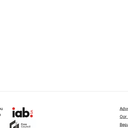
ou
Adve
n
Oor
Bepa