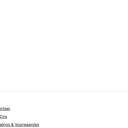
rteer
 Ons
lings & Voorwaardes