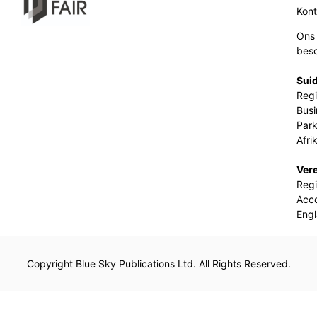
Kon
Ons 
beso
Suid
Regi
Busi
Park
Afri
Ver
Regi
Acco
Eng
Copyright Blue Sky Publications Ltd. All Rights Reserved.