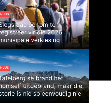
NUUS
Slegs dae oor om te
registreer vir die 2026
munisipale verkiesing
NUUS
Tafelberg se brand het
homself uitgebrand, maar die
storie is nie so eenvoudig nie