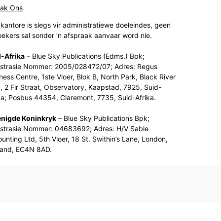
tak Ons
kantore is slegs vir administratiewe doeleindes, geen
ekers sal sonder ‘n afspraak aanvaar word nie.
-Afrika
– Blue Sky Publications (Edms.) Bpk;
strasie Nommer: 2005/028472/07; Adres: Regus
ness Centre, 1ste Vloer, Blok B, North Park, Black River
, 2 Fir Straat, Observatory, Kaapstad, 7925, Suid-
ka; Posbus 44354, Claremont, 7735, Suid-Afrika.
enigde Koninkryk
– Blue Sky Publications Bpk;
strasie Nommer: 04683692; Adres: H/V Sable
unting Ltd, 5th Vloer, 18 St. Swithin’s Lane, London,
land, EC4N 8AD.