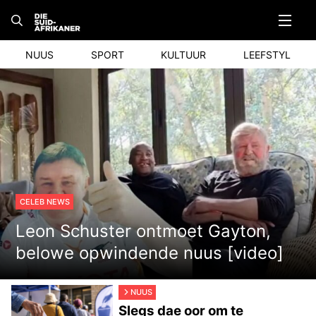
Skip
to
content
NUUS
SPORT
KULTUUR
LEEFSTYL
CELEB NEWS
Leon Schuster ontmoet Gayton,
belowe opwindende nuus [video]
NUUS
Slegs dae oor om te