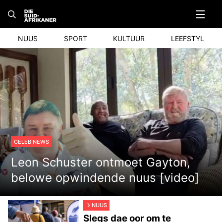
Skip
to
content
NUUS
SPORT
KULTUUR
LEEFSTYL
CELEB NEWS
Leon Schuster ontmoet Gayton,
belowe opwindende nuus [video]
NUUS
Slegs dae oor om te