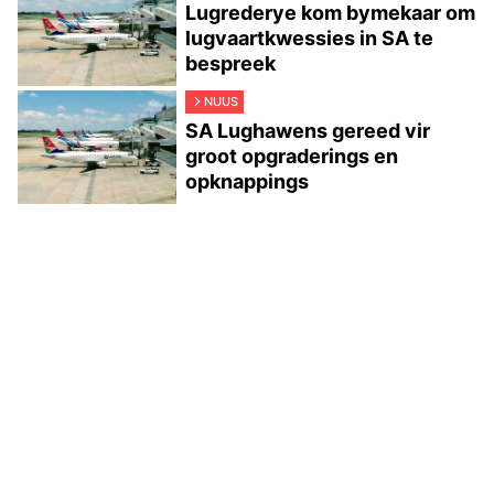
Lugrederye kom bymekaar om
lugvaartkwessies in SA te
bespreek
NUUS
SA Lughawens gereed vir
groot opgraderings en
opknappings