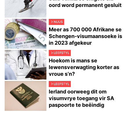
oord word permanent gesluit
NUUS
Meer as 700 000 Afrikane se
Schengen-visumaansoeke is
in 2023 afgekeur
LEEFSTYL
Hoekom is mans se
lewensverwagting korter as
vroue s’n?
LEEFSTYL
Ierland oorweeg dit om
visumvrye toegang vir SA
paspoorte te beëindig