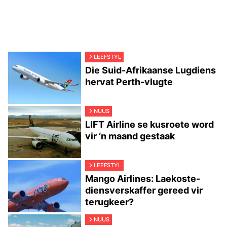
LEEFSTYL
Die Suid-Afrikaanse Lugdiens
hervat Perth-vlugte
NUUS
LIFT Airline se kusroete word
vir ‘n maand gestaak
LEEFSTYL
Mango Airlines: Laekoste-
diensverskaffer gereed vir
terugkeer?
NUUS