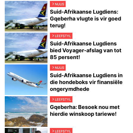
NUUS
Suid-Afrikaanse Lugdiens:
Gqeberha vlugte is vir goed
terug!
LEEFSTYL
Suid-Afrikaanse Lugdiens
bied Voyager-afslag van tot
85 persent!
NUUS
Suid-Afrikaanse Lugdiens in
die hondeboks vir finansiële
ongerymdhede
LEEFSTYL
Gqeberha: Besoek nou met
hierdie winskoop tariewe!
LEEFSTYL