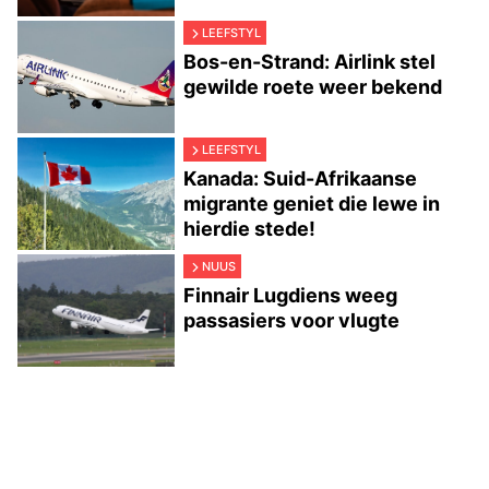
LEEFSTYL
Bos-en-Strand: Airlink stel
gewilde roete weer bekend
LEEFSTYL
Kanada: Suid-Afrikaanse
migrante geniet die lewe in
hierdie stede!
NUUS
Finnair Lugdiens weeg
passasiers voor vlugte