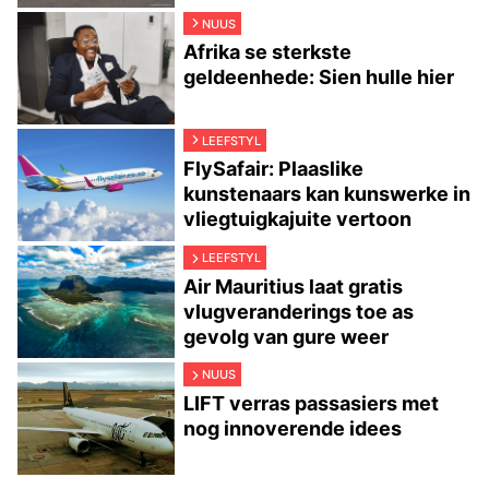
NUUS
Afrika se sterkste
geldeenhede: Sien hulle hier
LEEFSTYL
FlySafair: Plaaslike
kunstenaars kan kunswerke in
vliegtuigkajuite vertoon
LEEFSTYL
Air Mauritius laat gratis
vlugveranderings toe as
gevolg van gure weer
NUUS
LIFT verras passasiers met
nog innoverende idees