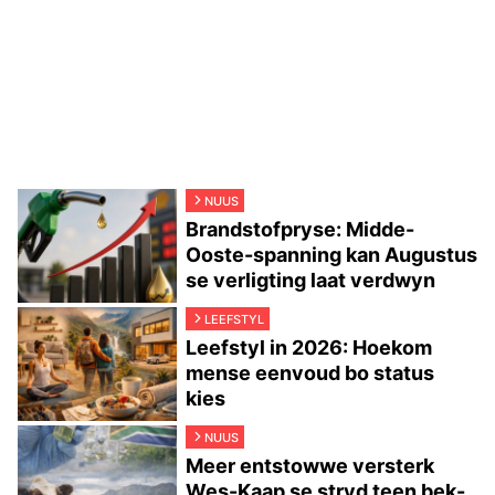
NUUS
Brandstofpryse: Midde-
Ooste-spanning kan Augustus
se verligting laat verdwyn
LEEFSTYL
Leefstyl in 2026: Hoekom
mense eenvoud bo status
kies
NUUS
Meer entstowwe versterk
Wes-Kaap se stryd teen bek-