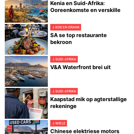
Kenia en Suid-Afrika:
Ooreenkomste en verskille
KOS EN DRANK
SA se top restaurante
bekroon
SUID-AFRIKA
V&A Waterfront brei uit
SUID-AFRIKA
Kaapstad mik op agterstallige
rekeninge
WIELE
Chinese elektriese motors