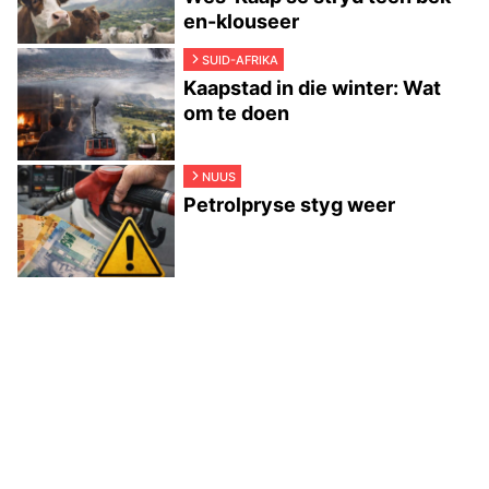
en-klouseer
SUID-AFRIKA
Kaapstad in die winter: Wat
om te doen
NUUS
Petrolpryse styg weer