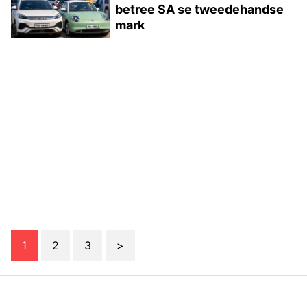
betree SA se tweedehandse
mark
1
2
3
>