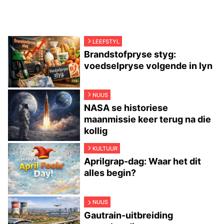
LEEFSTYL
Brandstofpryse styg:
voedselpryse volgende in lyn
NUUS
NASA se historiese
maanmissie keer terug na die
kollig
KULTUUR
Aprilgrap-dag: Waar het dit
alles begin?
NUUS
Gautrain-uitbreiding