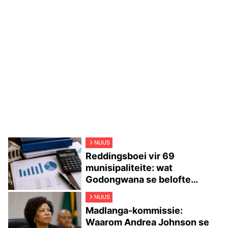
NUUS
Reddingsboei vir 69
munisipaliteite: wat
Godongwana se belofte
werklik beteken
NUUS
Madlanga-kommissie:
Waarom Andrea Johnson se