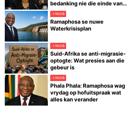
bedanking nie die einde van
die storie is nie
NUUS
Ramaphosa se nuwe
Waterkrisisplan
NUUS
Suid-Afrika se anti-migrasie-
optogte: Wat presies aan die
gebeur is
NUUS
Phala Phala: Ramaphosa wag
vrydag op hofuitspraak wat
alles kan verander