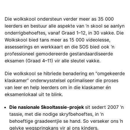
Die wolkskool ondersteun verder meer as 35 000
leerders en bestuur alle aspekte van ’n skool se aanlyn
onderrigbehoeftes, vanaf Graad 1–12, in 30 vakke. Die
Wolkskool bied tans meer as 15 000 videolesse,
assesserings en werkkaart en die SOS bied ook ’n
professioneel gemodereerde gestandaardiseerde
eksamen (Graad 4–11) vir alle sleutel vakke.
Die wolkskool se hibriede benadering en “omgekeerde
klaskamer” onderwysstelsel optimaliseer die proses
van leer en help leerders om in die klaskamer én
eksamenlokaal uit te blink.
Die nasionale Skooltassie-projek
sit sedert 2007 ‘n
tassie, met die nodige skryfbehoeftes, in ‘n
behoeftige graadeentjie se hand. So verseker ons ŉ
gelyke wegspringkans vir al ons kinders.