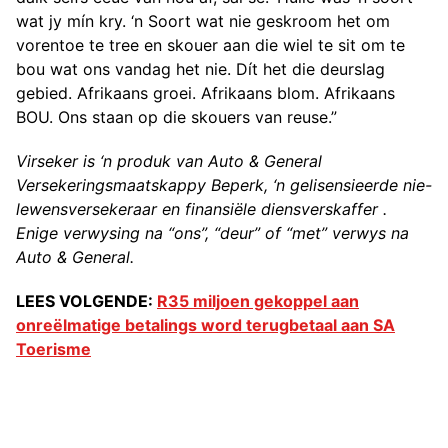
wat jy mín kry. ‘n Soort wat nie geskroom het om
vorentoe te tree en skouer aan die wiel te sit om te
bou wat ons vandag het nie. Dít het die deurslag
gebied. Afrikaans groei. Afrikaans blom. Afrikaans
BOU. Ons staan op die skouers van reuse.”
Virseker is ‘n produk van Auto & General
Versekeringsmaatskappy Beperk, ‘n gelisensieerde nie-
lewensversekeraar en finansiële diensverskaffer .
Enige verwysing na “ons”, “deur” of “met” verwys na
Auto & General.
LEES VOLGENDE:
R35 miljoen gekoppel aan
onreëlmatige betalings word terugbetaal aan SA
Toerisme