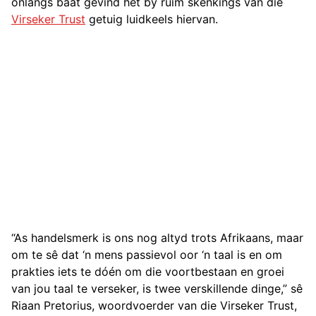
onlangs baat gevind het by ruim skenkings van die
Virseker Trust
getuig luidkeels hiervan.
“As handelsmerk is ons nog altyd trots Afrikaans, maar
om te sê dat ‘n mens passievol oor ‘n taal is en om
prakties iets te dóén om die voortbestaan en groei
van jou taal te verseker, is twee verskillende dinge,” sê
Riaan Pretorius, woordvoerder van die Virseker Trust,