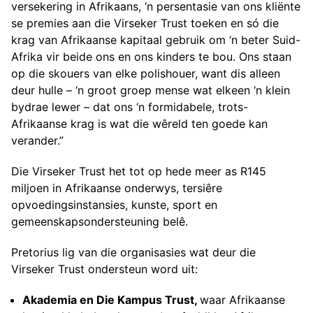
versekering in Afrikaans, ‘n persentasie van ons kliënte
se premies aan die Virseker Trust toeken en só die
krag van Afrikaanse kapitaal gebruik om ‘n beter Suid-
Afrika vir beide ons en ons kinders te bou. Ons staan
op die skouers van elke polishouer, want dis alleen
deur hulle – ‘n groot groep mense wat elkeen ‘n klein
bydrae lewer – dat ons ‘n formidabele, trots-
Afrikaanse krag is wat die wêreld ten goede kan
verander.”
Die Virseker Trust het tot op hede meer as R145
miljoen in Afrikaanse onderwys, tersiêre
opvoedingsinstansies, kunste, sport en
gemeenskapsondersteuning belê.
Pretorius lig van die organisasies wat deur die
Virseker Trust ondersteun word uit:
Akademia en Die Kampus Trust,
waar Afrikaanse