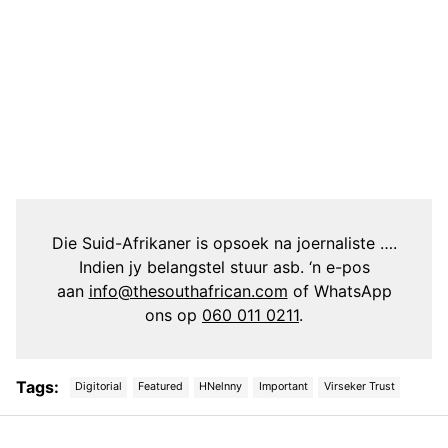
Die Suid-Afrikaner is opsoek na joernaliste ….
Indien jy belangstel stuur asb. ‘n e-pos
aan
info@thesouthafrican.com
of WhatsApp
ons op
060 011 0211
.
Tags:
Digitorial
Featured
HNelnny
Important
Virseker Trust
Post