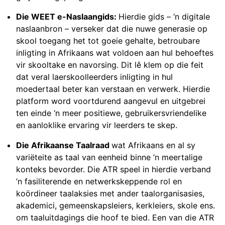
Die WEET e-Naslaangids:
Hierdie gids – ‘n digitale
naslaanbron – verseker dat die nuwe generasie op
skool toegang het tot goeie gehalte, betroubare
inligting in Afrikaans wat voldoen aan hul behoeftes
vir skooltake en navorsing. Dit lê klem op die feit
dat veral laerskoolleerders inligting in hul
moedertaal beter kan verstaan en verwerk. Hierdie
platform word voortdurend aangevul en uitgebrei
ten einde ‘n meer positiewe, gebruikersvriendelike
en aanloklike ervaring vir leerders te skep.
Die Afrikaanse Taalraad
wat Afrikaans en al sy
variëteite as taal van eenheid binne ’n meertalige
konteks bevorder. Die ATR speel in hierdie verband
’n fasiliterende en netwerkskeppende rol en
koördineer taalaksies met ander taalorganisasies,
akademici, gemeenskapsleiers, kerkleiers, skole ens.
om taaluitdagings die hoof te bied. Een van die ATR