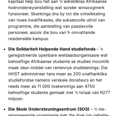
kapitaal help bou het aan ‘n wêreldklas Afrikaanse
hoëronderwysinstelling wat sonder winsoogmerk
funsioneer. Skenkings dra by tot die ontwikkeling
van nuwe kwalifikasies, die suksesvolle uitrol van
programme, die aanstelling van passievolle
personeel, asook die bou van ŉ omvattende
residensiële kampus.
Die Solidariteit Helpende Hand studiefonds
– ‘n
geregistreerde openbare weldaadsorganisasie wat
behoeftige Afrikaanse studente se studies moontlik
maak deur middel van rentevrye studielenings. Die
HHST administreer tans meer as 200 onafhanklike
studiefondse namens verskeie donateurs en het
reeds meer as 11 000 toekennings aan 4750
behoeftige studente gemaak met ‘n totaal van R277
miljoen.
Die Skole Ondersteuningsentrum (SOS)
– ’n nie-
winsgewende organisasie met die doel om gehalte-