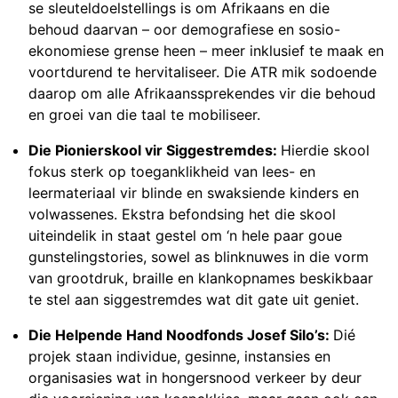
se sleuteldoelstellings is om Afrikaans en die
behoud daarvan – oor demografiese en sosio-
ekonomiese grense heen – meer inklusief te maak en
voortdurend te hervitaliseer. Die ATR mik sodoende
daarop om alle Afrikaanssprekendes vir die behoud
en groei van die taal te mobiliseer.
Die Pionierskool vir Siggestremdes:
Hierdie skool
fokus sterk op toeganklikheid van lees- en
leermateriaal vir blinde en swaksiende kinders en
volwassenes. Ekstra befondsing het die skool
uiteindelik in staat gestel om ‘n hele paar goue
gunstelingstories, sowel as blinknuwes in die vorm
van grootdruk, braille en klankopnames beskikbaar
te stel aan siggestremdes wat dit gate uit geniet.
Die Helpende Hand Noodfonds Josef Silo’s:
Dié
projek staan individue, gesinne, instansies en
organisasies wat in hongersnood verkeer by deur