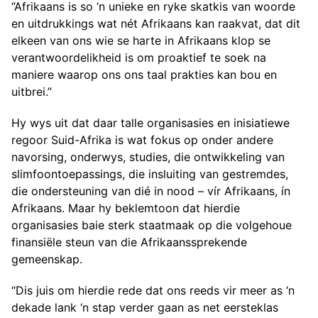
“Afrikaans is so ‘n unieke en ryke skatkis van woorde
en uitdrukkings wat nét Afrikaans kan raakvat, dat dit
elkeen van ons wie se harte in Afrikaans klop se
verantwoordelikheid is om proaktief te soek na
maniere waarop ons ons taal prakties kan bou en
uitbrei.”
Hy wys uit dat daar talle organisasies en inisiatiewe
regoor Suid-Afrika is wat fokus op onder andere
navorsing, onderwys, studies, die ontwikkeling van
slimfoontoepassings, die insluiting van gestremdes,
die ondersteuning van dié in nood – vír Afrikaans, ín
Afrikaans. Maar hy beklemtoon dat hierdie
organisasies baie sterk staatmaak op die volgehoue
finansiële steun van die Afrikaanssprekende
gemeenskap.
“Dis juis om hierdie rede dat ons reeds vir meer as ‘n
dekade lank ‘n stap verder gaan as net eersteklas