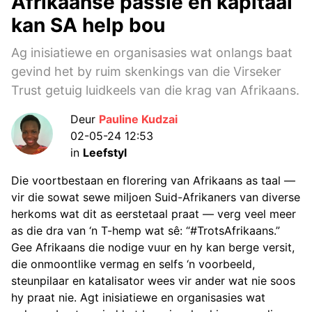
Afrikaanse passie en kapitaal
kan SA help bou
Ag inisiatiewe en organisasies wat onlangs baat
gevind het by ruim skenkings van die Virseker
Trust getuig luidkeels van die krag van Afrikaans.
Deur
Pauline Kudzai
02-05-24 12:53
in
Leefstyl
Die voortbestaan en florering van Afrikaans as taal —
vir die sowat sewe miljoen Suid-Afrikaners van diverse
herkoms wat dit as eerstetaal praat — verg veel meer
as die dra van ‘n T-hemp wat sê: “#TrotsAfrikaans.”
Gee Afrikaans die nodige vuur en hy kan berge versit,
die onmoontlike vermag en selfs ‘n voorbeeld,
steunpilaar en katalisator wees vir ander wat nie soos
hy praat nie. Agt inisiatiewe en organisasies wat