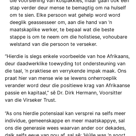
die voorsiening van kospakkies, maar gaan ook een
stap verder deur mense te bemagtig om na hulself
om te sien. Elke persoon wat gehelp word word
deeglik geassesseer om, aan die hand van ‘n
maatskaplike werker, te bepaal wat die beste
stappe is om te neem om die holistiese, vohoubare
welstand van die persoon te verseker.
“Hierdie is slegs enkele voorbeelde van hoe Afrikaans,
deur daadwerklike toewyding tot ondersteuning van
die taal, ‘n praktiese en verrykende impak maak. Ons
praat hier van mense wie se lewens onherroeplik
verander word deur die positiewe krag van Afrikaanse
passie en kapitaal,” sê Dr. Dirk Hermann, Voorsitter
van die Virseker Trust.
“As ons hierdie potensiaal kan versprei na selfs meer
individue, gemeenskappe en meer maatskappye, sal
ons die generasie wees waarvan ander oor dekades,
dalk selfs eeue van nou af, sal sê: ‘Húlle was ‘n soort