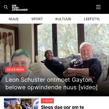
Skip
to
content
NUUS
SPORT
KULTUUR
LEEFSTYL
CELEB NEWS
Leon Schuster ontmoet Gayton,
belowe opwindende nuus [video]
NUUS
Slegs dae oor om te