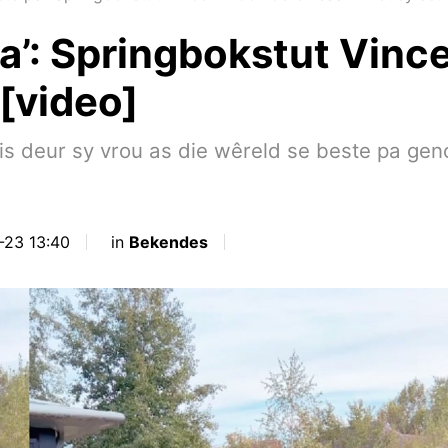
pa’: Springbokstut Vinc
[video]
 is deur sy vrou as die wêreld se beste pa g
-23 13:40
in
Bekendes