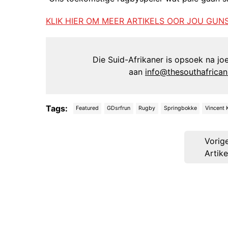
KLIK HIER OM MEER ARTIKELS OOR JOU GUN
Die Suid-Afrikaner is opsoek na joer
aan
info@thesouthafrica
Tags:
Featured
GDsrfrun
Rugby
Springbokke
Vincent 
Post
Vorig
navigation
Artike