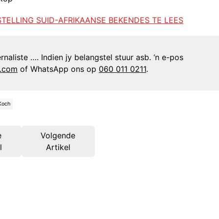
STELLING SUID-AFRIKAANSE BEKENDES TE LEES
naliste …. Indien jy belangstel stuur asb. ‘n e-pos
n.com
of WhatsApp ons op
060 011 0211
.
Koch
e
Volgende
l
Artikel