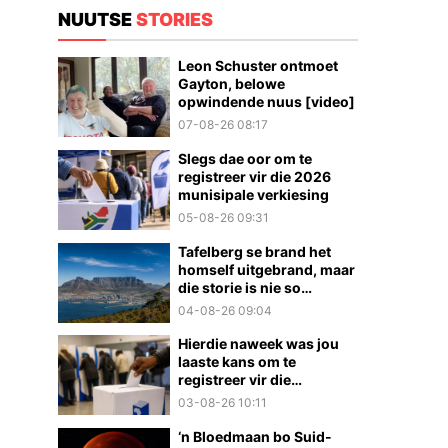
NUUTSE
STORIES
Leon Schuster ontmoet
Gayton, belowe
opwindende nuus [video]
07-08-26 08:17
Slegs dae oor om te
registreer vir die 2026
munisipale verkiesing
05-08-26 09:31
Tafelberg se brand het
homself uitgebrand, maar
die storie is nie so
eenvoudig nie
04-08-26 09:04
Hierdie naweek was jou
laaste kans om te
registreer vir die
munisipale verkiesings
03-08-26 10:11
‘n Bloedmaan bo Suid-