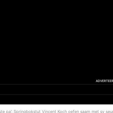
ADVERTEE
ste pa’: Springbokstut Vincent Koch oefen saam met sy seu