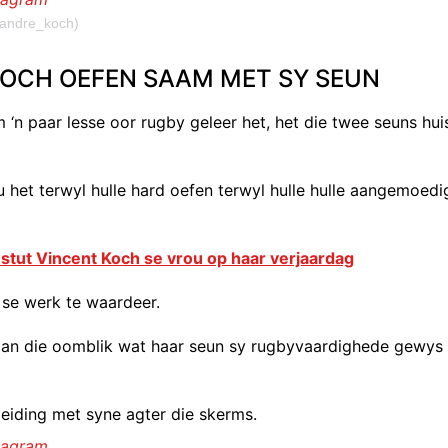
jandre_koch)
KOCH OEFEN SAAM MET SY SEUN
‘n paar lesse oor rugby geleer het, het die twee seuns hui
u het terwyl hulle hard oefen terwyl hulle hulle aangemoedi
stut Vincent Koch se vrou op haar verjaardag
 se werk te waardeer.
 aan die oomblik wat haar seun sy rugbyvaardighede gewys
leiding met syne agter die skerms.
stagram