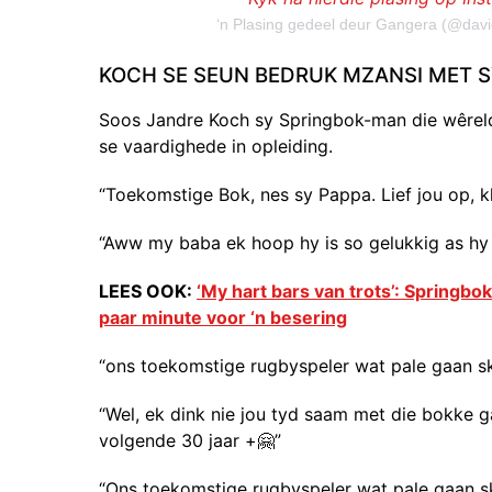
‘n Plasing gedeel deur Gangera (@da
KOCH SE SEUN BEDRUK MZANSI MET 
Soos Jandre Koch sy Springbok-man die wêreld
se vaardighede in opleiding.
“Toekomstige Bok, nes sy Pappa. Lief jou op, kl
“Aww my baba ek hoop hy is so gelukkig as hy
LEES OOK:
‘My hart bars van trots’: Springb
paar minute voor ‘n besering
“ons toekomstige rugbyspeler wat pale gaan s
“Wel, ek dink nie jou tyd saam met die bokke g
volgende 30 jaar +🤗”
“Ons toekomstige rugbyspeler wat pale gaan s