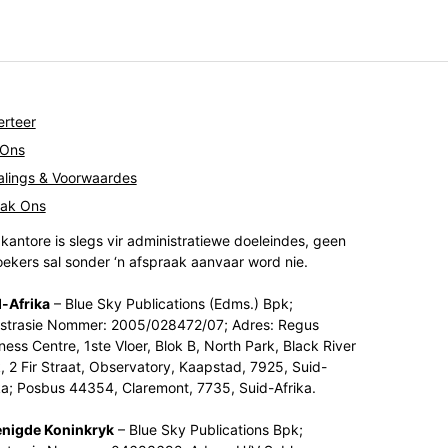
rteer
 Ons
lings & Voorwaardes
tak Ons
kantore is slegs vir administratiewe doeleindes, geen
ekers sal sonder ‘n afspraak aanvaar word nie.
-Afrika
– Blue Sky Publications (Edms.) Bpk;
strasie Nommer: 2005/028472/07; Adres: Regus
ness Centre, 1ste Vloer, Blok B, North Park, Black River
, 2 Fir Straat, Observatory, Kaapstad, 7925, Suid-
ka; Posbus 44354, Claremont, 7735, Suid-Afrika.
enigde Koninkryk
– Blue Sky Publications Bpk;