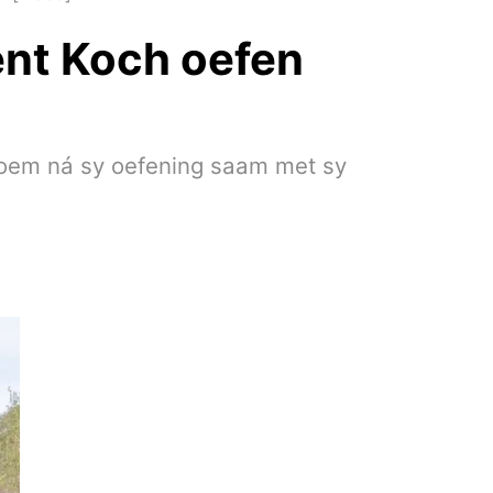
ent Koch oefen
enoem ná sy oefening saam met sy