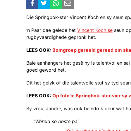
Die Springbok-ster Vincent Koch en sy seun sp
‘n Paar dae gelede het
Vincent Koch se
seun op
rugbyvaardighede gepronk het.
LEES OOK:
Bomgroep gereeld gereed om skaa
Baie aanhangers het gesê hy is talentvol en s
goed geword het.
Dit het gelyk of die talentvolle stut sy tyd spa
LEES OOK:
Op foto’s: Springbok-ster vier sy 
Sy vrou, Jandre, was ook beïndruk deur wat h
“Wêreld se beste pa”
Kyk na hierdie plasing op In