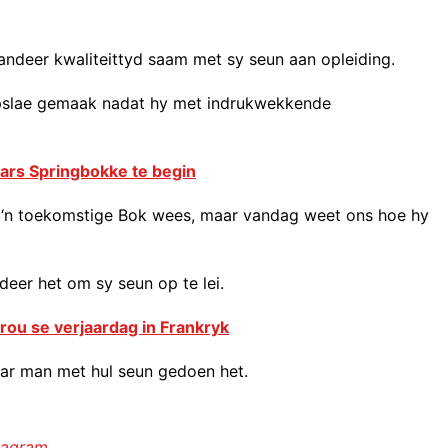
andeer kwaliteittyd saam met sy seun aan opleiding.
slae gemaak nadat hy met indrukwekkende
rs Springbokke te begin
al ‘n toekomstige Bok wees, maar vandag weet ons hoe hy
ndeer het om sy seun op te lei.
vrou se verjaardag in Frankryk
aar man met hul seun gedoen het.
stagram