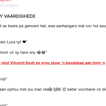
vidmutengwa)
SY VAARDIGHEDE
 se beste pa genoem het, was aanhangers mal oor hul seu
ein Luca lyf ❤️”
 kom vir sy hare sny 😂😂”
ok-stut Vincent Koch se vrou stuur ‘n boodskap aan hom ‘n
kop”
aan ophou met jou man nie😱 🙌🏼 😊 beter voorberei vir di
kop”