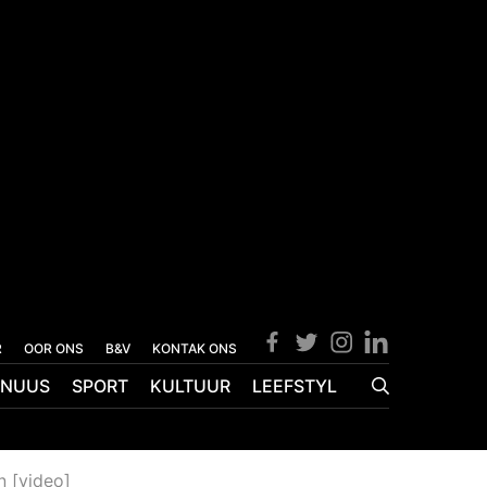
R
OOR ONS
B&V
KONTAK ONS
NUUS
SPORT
KULTUUR
LEEFSTYL
n [video]