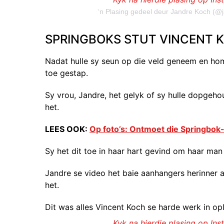
‘n Plasing gedeel deur Jandre Koch (@
SPRINGBOKS STUT VINCENT 
Nadat hulle sy seun op die veld geneem en hom 
toe gestap.
Sy vrou, Jandre, het gelyk of sy hulle dopgeho
het.
LEES OOK:
Op foto’s: Ontmoet die Springbok-
Sy het dit toe in haar hart gevind om haar man
Jandre se video het baie aanhangers herinner
het.
Dit was alles Vincent Koch se harde werk in op
Kyk na hierdie plasing op In