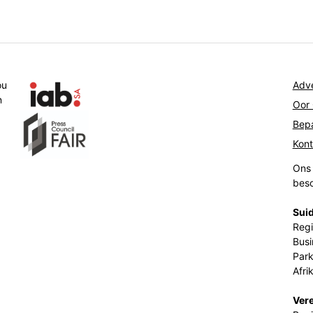
ou
Adve
n
Oor
Bepa
Kon
Ons 
beso
Suid
Regi
Busi
Park
Afri
Ver