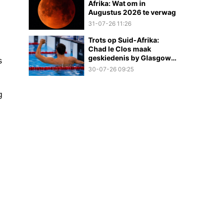
Afrika: Wat om in
Augustus 2026 te verwag
31-07-26 11:26
Trots op Suid-Afrika:
Chad le Clos maak
geskiedenis by Glasgow
s
2026
30-07-26 09:25
g