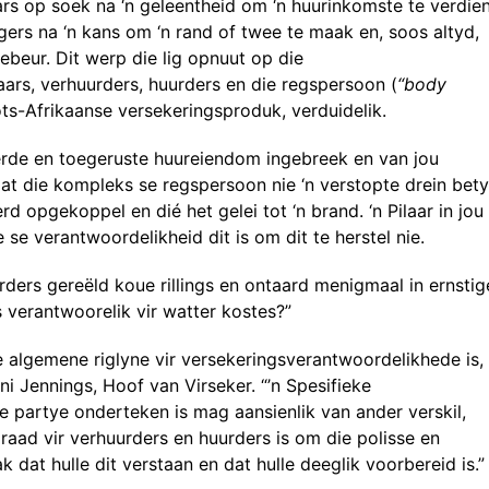
ars op soek na ‘n geleentheid om ‘n huurinkomste te verdien
rs na ‘n kans om ‘n rand of twee te maak en, soos altyd,
ebeur. Dit werp die lig opnuut op die
ars, verhuurders, huurders en die regspersoon (
“body
rots-Afrikaanse versekeringsproduk, verduidelik.
erde en toegeruste huureiendom ingebreek en van jou
at die kompleks se regspersoon nie ‘n verstopte drein bet
rd opgekoppel en dié het gelei tot ‘n brand. ‘n Pilaar in jou
e se verantwoordelikheid dit is om dit te herstel nie.
rders gereëld koue rillings en ontaard menigmaal in ernstig
s verantwoorelik vir watter kostes?”
e algemene riglyne vir versekeringsverantwoordelikhede is,
nni Jennings, Hoof van Virseker. “’n Spesifieke
 partye onderteken is mag aansienlik van ander verskil,
e raad vir verhuurders en huurders is om die polisse en
dat hulle dit verstaan en dat hulle deeglik voorbereid is.”