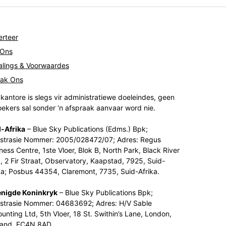
rteer
 Ons
lings & Voorwaardes
tak Ons
kantore is slegs vir administratiewe doeleindes, geen
ekers sal sonder ‘n afspraak aanvaar word nie.
-Afrika
– Blue Sky Publications (Edms.) Bpk;
strasie Nommer: 2005/028472/07; Adres: Regus
ness Centre, 1ste Vloer, Blok B, North Park, Black River
, 2 Fir Straat, Observatory, Kaapstad, 7925, Suid-
ka; Posbus 44354, Claremont, 7735, Suid-Afrika.
enigde Koninkryk
– Blue Sky Publications Bpk;
strasie Nommer: 04683692; Adres: H/V Sable
unting Ltd, 5th Vloer, 18 St. Swithin’s Lane, London,
land, EC4N 8AD.