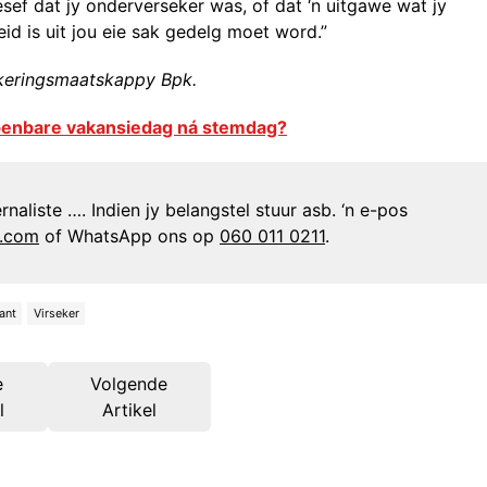
sef dat jy onderverseker was, of dat ‘n uitgawe wat jy
d is uit jou eie sak gedelg moet word.”
ekeringsmaatskappy Bpk.
penbare vakansiedag ná stemdag?
naliste …. Indien jy belangstel stuur asb. ‘n e-pos
n.com
of WhatsApp ons op
060 011 0211
.
ant
Virseker
e
Volgende
l
Artikel