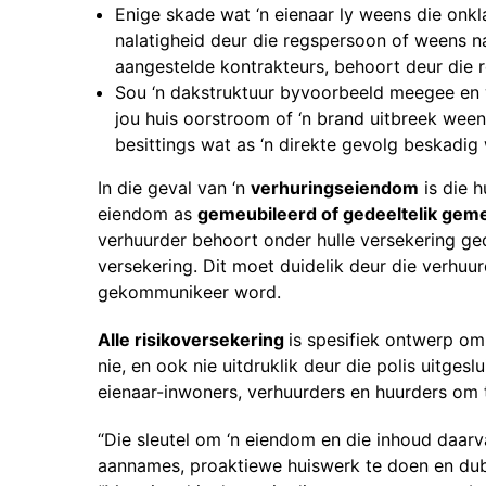
Enige skade wat ‘n eienaar ly weens die onkl
nalatigheid deur die regspersoon of weens n
aangestelde kontrakteurs, behoort deur die 
Sou ‘n dakstruktuur byvoorbeeld meegee en 
jou huis oorstroom of ‘n brand uitbreek ween
besittings wat as ‘n direkte gevolg beskadi
In die geval van ‘n
verhuringseiendom
is die h
eiendom as
gemeubileerd of gedeeltelik gem
verhuurder behoort onder hulle versekering ged
versekering. Dit moet duidelik deur die verhuu
gekommunikeer word.
Alle risikoversekering
is spesifiek ontwerp om 
nie, en ook nie uitdruklik deur die polis uitgesl
eienaar-inwoners, verhuurders en huurders om
“Die sleutel om ‘n eiendom en die inhoud daar
aannames, proaktiewe huiswerk te doen en dubbel