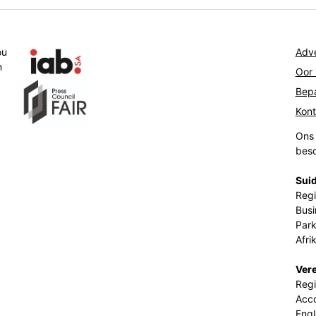
ou
Adve
n
Oor
Bepa
Kon
Ons 
beso
Suid
Regi
Busi
Park
Afri
Ver
Regi
Acco
Eng