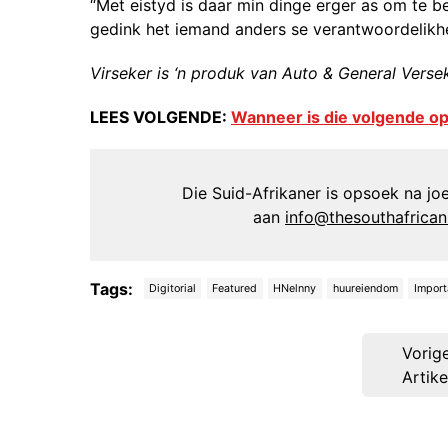
“Met eistyd is daar min dinge erger as om te be
gedink het iemand anders se verantwoordelikhei
Virseker is ‘n produk van Auto & General Vers
LEES VOLGENDE:
Wanneer is die volgende o
Die Suid-Afrikaner is opsoek na joer
aan
info@thesouthafrica
Tags:
Digitorial
Featured
HNelnny
huureiendom
Import
Post
Vorig
navigation
Artike