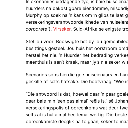
In ekonomies uitdagende tye, is baie huiseiena
huurders na bekostigbare eiendomme, misdadige
Murphy op soek na ‘n kans om ‘n glips te laat g
versekeringsverantwoordelikhede van huiseiena
corporate”
).
Virseker
, Suid-Afrika se enigste t
Stel jou voor: Booswigte het by jou gemeubile
besittings gesteel. Jou huis het oorstroom omd
herstel het nie. ‘n Huurder het bedrading verkee
meenthuis is aan’t kraak, maar jy’s nie seker wi
Scenarios soos hierdie gee huiseienaars en huu
geskille of selfs hofsake. Die hoofvraag: “Wie i
“Die antwoord is dat, hoewel daar ‘n paar goei
daar baie min ‘een pas almal’ reëls is,” sê Joha
versekeringspolis of ooreenkoms wat deur twee
selfs al is hul almal heeltemal wettig. Die best
ooreenkomste deeglik na te gaan, seker te maak 