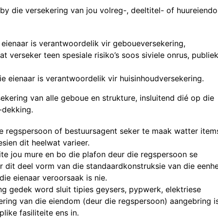
by die versekering van jou volreg-, deeltitel- of huureiend
eienaar is verantwoordelik vir geboueversekering,
 verseker teen spesiale risiko’s soos siviele onrus, publie
e eienaar is verantwoordelik vir huisinhoudversekering.
ekering van alle geboue en strukture, insluitend dié op die
-dekking.
die regspersoon of bestuursagent seker te maak watter item
sien dit heelwat varieer.
uite jou mure en bo die plafon deur die regspersoon se
r dit deel vorm van die standaardkonstruksie van die eenh
die eienaar veroorsaak is nie.
g gedek word sluit tipies geysers, pypwerk, elektriese
ring van die eiendom (deur die regspersoon) aangebring is
ke fasiliteite ens in.