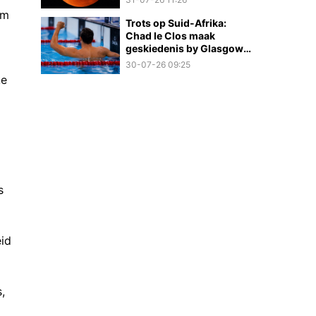
om
Trots op Suid-Afrika:
Chad le Clos maak
geskiedenis by Glasgow
2026
30-07-26 09:25
ke
s
eid
,