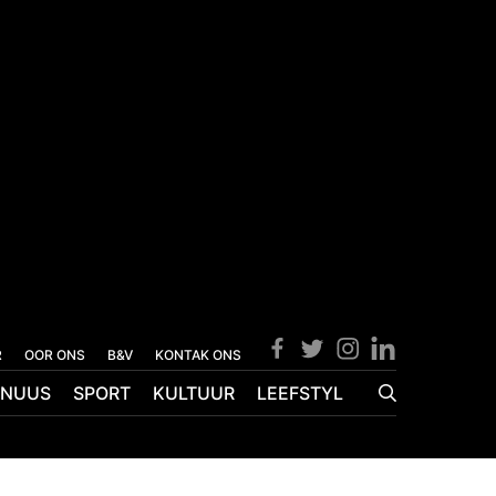
R
OOR ONS
B&V
KONTAK ONS
NUUS
SPORT
KULTUUR
LEEFSTYL