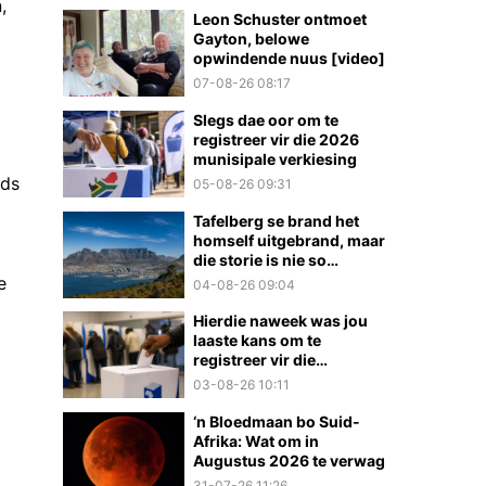
,
Leon Schuster ontmoet
Gayton, belowe
opwindende nuus [video]
07-08-26 08:17
Slegs dae oor om te
registreer vir die 2026
munisipale verkiesing
yds
05-08-26 09:31
Tafelberg se brand het
homself uitgebrand, maar
die storie is nie so
eenvoudig nie
e
04-08-26 09:04
Hierdie naweek was jou
laaste kans om te
registreer vir die
munisipale verkiesings
03-08-26 10:11
‘n Bloedmaan bo Suid-
Afrika: Wat om in
Augustus 2026 te verwag
31-07-26 11:26