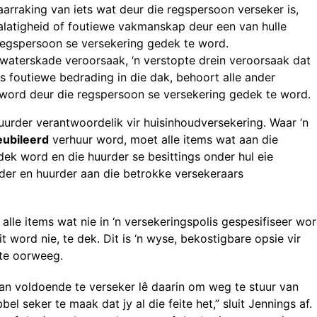
aarraking van iets wat deur die regspersoon verseker is,
alatigheid of foutiewe vakmanskap deur een van hulle
regspersoon se versekering gedek te word.
waterskade veroorsaak, ‘n verstopte drein veroorsaak dat
s foutiewe bedrading in die dak, behoort alle ander
g word deur die regspersoon se versekering gedek te word.
uurder verantwoordelik vir huisinhoudversekering. Waar ‘n
eubileerd
verhuur word, moet alle items wat aan die
ek word en die huurder se besittings onder hul eie
rder en huurder aan die betrokke versekeraars
alle items wat nie in ‘n versekeringspolis gespesifiseer wo
uit word nie, te dek. Dit is ‘n wyse, bekostigbare opsie vir
 te oorweeg.
van voldoende te verseker lê daarin om weg te stuur van
 seker te maak dat jy al die feite het,” sluit Jennings af.