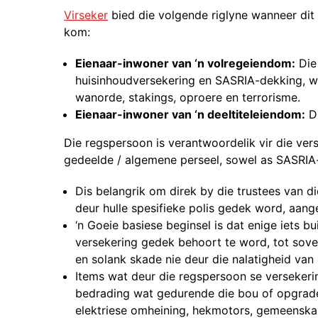
Virseker
bied die volgende riglyne wanneer dit 
kom:
Eienaar-inwoner van ‘n volregeiendom:
Die 
huisinhoudversekering en SASRIA-dekking, wat
wanorde, stakings, oproere en terrorisme.
Eienaar-inwoner van ‘n deeltiteleiendom:
Di
Die regspersoon is verantwoordelik vir die vers
gedeelde / algemene perseel, sowel as SASRIA
Dis belangrik om direk by die trustees van 
deur hulle spesifieke polis gedek word, aange
‘n Goeie basiese beginsel is dat enige iets b
versekering gedek behoort te word, tot sove
en solank skade nie deur die nalatigheid van 
Items wat deur die regspersoon se versekerin
bedrading wat gedurende die bou of opgrade
elektriese omheining, hekmotors, gemeenskapli