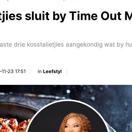
tjies sluit by Time Out
ste drie kosstalletjies aangekondig wat by hu
-11-23 17:51
in
Leefstyl