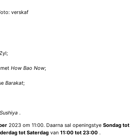
oto: verskaf
Zyl;
e met
How Bao Now
;
 se
Barakat
;
Sushiya
.
ber
2023 om 11:00. Daarna sal openingstye
Sondag tot
derdag tot Saterdag
van
11:00 tot 23:00
.