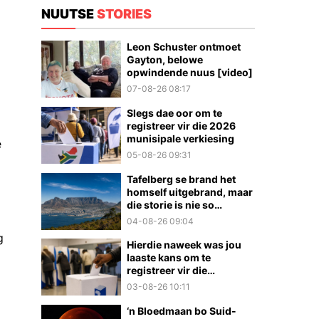
NUUTSE
STORIES
Leon Schuster ontmoet
Gayton, belowe
opwindende nuus [video]
07-08-26 08:17
Slegs dae oor om te
registreer vir die 2026
munisipale verkiesing
e
05-08-26 09:31
Tafelberg se brand het
homself uitgebrand, maar
die storie is nie so
eenvoudig nie
04-08-26 09:04
g
Hierdie naweek was jou
laaste kans om te
registreer vir die
munisipale verkiesings
03-08-26 10:11
‘n Bloedmaan bo Suid-