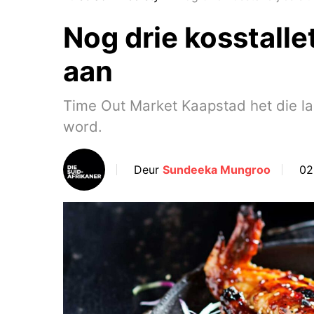
Nog drie kosstalle
aan
Time Out Market Kaapstad het die laa
word.
Deur
Sundeeka Mungroo
02