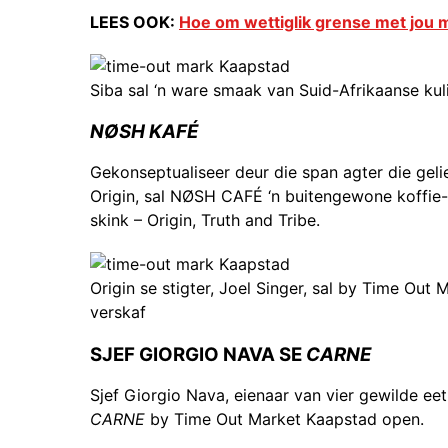
LEES OOK:
Hoe om wettiglik grense met jou 
Siba sal ‘n ware smaak van Suid-Afrikaanse kuli
NØSH KAFÉ
Gekonseptualiseer deur die span agter die geli
Origin, sal NØSH CAFÉ ‘n buitengewone koffie-e
skink – Origin, Truth and Tribe.
Origin se stigter, Joel Singer, sal by Time Out 
verskaf
SJEF GIORGIO NAVA SE
CARNE
Sjef Giorgio Nava, eienaar van vier gewilde eet
CARNE
by Time Out Market Kaapstad open.