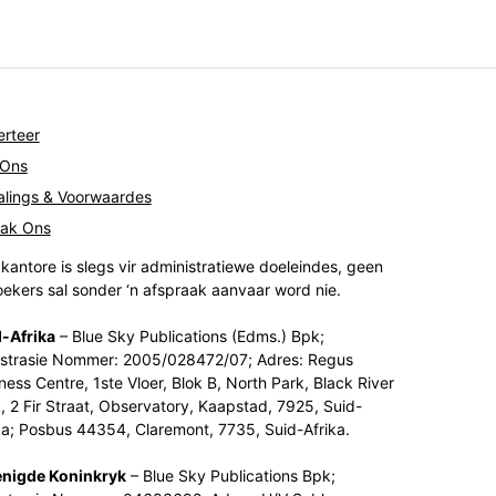
rteer
 Ons
lings & Voorwaardes
tak Ons
kantore is slegs vir administratiewe doeleindes, geen
ekers sal sonder ‘n afspraak aanvaar word nie.
-Afrika
– Blue Sky Publications (Edms.) Bpk;
strasie Nommer: 2005/028472/07; Adres: Regus
ness Centre, 1ste Vloer, Blok B, North Park, Black River
, 2 Fir Straat, Observatory, Kaapstad, 7925, Suid-
ka; Posbus 44354, Claremont, 7735, Suid-Afrika.
enigde Koninkryk
– Blue Sky Publications Bpk;