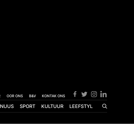
R
OOR ONS
B&V
KONTAK ONS
NUUS
SPORT
KULTUUR
LEEFSTYL