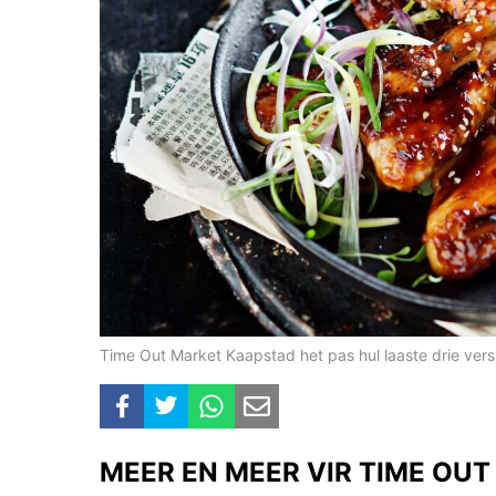
Time Out Market Kaapstad het pas hul laaste drie vers
MEER EN MEER VIR TIME OU