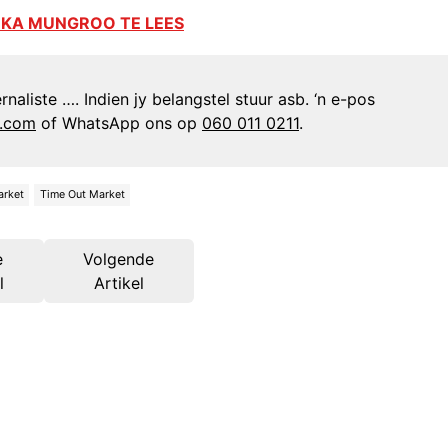
EEKA MUNGROO TE LEES
naliste …. Indien jy belangstel stuur asb. ‘n e-pos
n.com
of WhatsApp ons op
060 011 0211
.
arket
Time Out Market
e
Volgende
l
Artikel