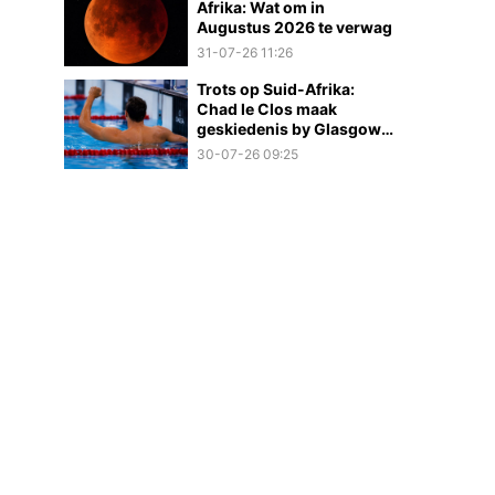
Afrika: Wat om in
Augustus 2026 te verwag
31-07-26 11:26
Trots op Suid-Afrika:
Chad le Clos maak
geskiedenis by Glasgow
2026
30-07-26 09:25