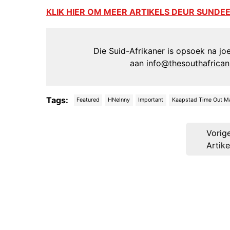
KLIK HIER OM MEER ARTIKELS DEUR SUND
Die Suid-Afrikaner is opsoek na joer
aan
info@thesouthafrica
Tags:
Featured
HNelnny
Important
Kaapstad Time Out M
Post
Vorig
navigation
Artike