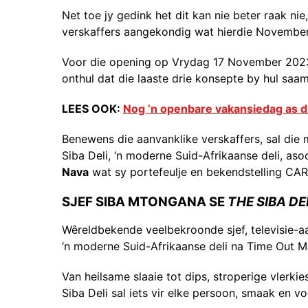
Net toe jy gedink het dit kan nie beter raak ni
verskaffers aangekondig wat hierdie November b
Voor die opening op Vrydag 17 November 2023
onthul dat die laaste drie konsepte by hul saam
LEES OOK:
Nog ’n openbare vakansiedag as d
Benewens die aanvanklike verskaffers, sal die
Siba Deli, ‘n moderne Suid-Afrikaanse deli, as
Nava
wat sy portefeulje en bekendstelling CARN
SJEF SIBA MTONGANA SE
THE SIBA DE
Wêreldbekende veelbekroonde sjef, televisie-aa
‘n moderne Suid-Afrikaanse deli na Time Out M
Van heilsame slaaie tot dips, stroperige vlerkie
Siba Deli sal iets vir elke persoon, smaak en v