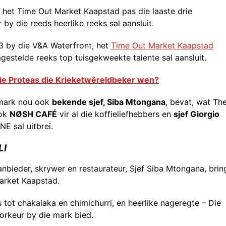
e, het Time Out Market Kaapstad pas die laaste drie
y die reeds heerlike reeks sal aansluit.
 by die V&A Waterfront, het
Time Out Market Kaapstad
gestelde reeks top tuisgekweekte talente sal aansluit.
ie Proteas die Krieketwêreldbeker wen?
 mark nou ook
bekende sjef, Siba Mtongana
, bevat, wat Th
ook
NØSH CAFÉ
vir al die koffieliefhebbers en
sjef Giorgio
E sal uitbrei.
LI
nbieder, skrywer en restaurateur, Sjef Siba Mtongana, brin
arket Kaapstad.
s tot chakalaka en chimichurri, en heerlike nageregte – Die
oorkeur by die mark bied.