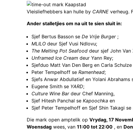
Vleisliefhebbers kan hulle by
CARNE
verheug. F
Ander stalletjies om na uit te sien sluit in:
Sjef Bertus Basson se
De Vrije Burger
;
MLILO
deur Sjef Vusi Ndlovu;
The Melting Pot Seafood
deur sjef John Van 
Unframed Ice Cream
deur Yann Rey;
Sjefduo Matt Van Den Berg en Carla Schulz
Peter Tempelhoff se
Ramenhead
;
Sjefs Anwar Abdullatief en Yolani Abrahams
Eugene Smith se
YARD
;
Culture Wine Bar
deur Chef Manning,
Sjef Hitesh Panchal se
Kapoochka
en
Sjef Peter Tempelhoff en Sjef Shin Takagi se
Die mark open amptelik op
Vrydag, 17 Novem
Woensdag
wees, van
11:00 tot 22:00
, en
Don