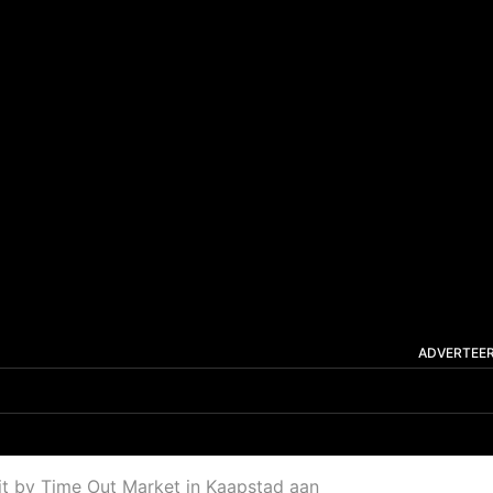
ADVERTEE
luit by Time Out Market in Kaapstad aan