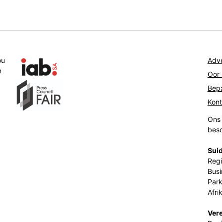
ou
Adve
n
Oor
Bepa
Kon
Ons 
beso
Suid
Regi
Busi
Park
Afri
Ver