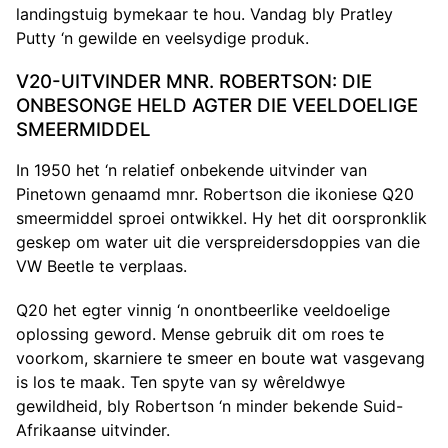
landingstuig bymekaar te hou. Vandag bly Pratley
Putty ‘n gewilde en veelsydige produk.
V20-UITVINDER MNR. ROBERTSON: DIE
ONBESONGE HELD AGTER DIE VEELDOELIGE
SMEERMIDDEL
In 1950 het ‘n relatief onbekende uitvinder van
Pinetown genaamd mnr. Robertson die ikoniese Q20
smeermiddel sproei ontwikkel. Hy het dit oorspronklik
geskep om water uit die verspreidersdoppies van die
VW Beetle te verplaas.
Q20 het egter vinnig ‘n onontbeerlike veeldoelige
oplossing geword. Mense gebruik dit om roes te
voorkom, skarniere te smeer en boute wat vasgevang
is los te maak. Ten spyte van sy wêreldwye
gewildheid, bly Robertson ‘n minder bekende Suid-
Afrikaanse uitvinder.