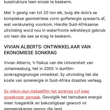
kusstrukture teen erosie te beskerm.
Met ‘n gewig van tot 20 ton elk, buig die dolo’s se
komplekse geometriese vorm golfenergie sywaarts af,
wat verskuiwing voorkom. Hierdie Suid-Afrikaanse
uitvinding word nou in waterfronte wêreldwyd gebruik
om teen die see se krag te beskerm.
VIVIAN ALBERTS: ONTWIKKELAAR VAN
EKONOMIESE SONKRAG
Vivian Alberts, ’n fisikus van die Universiteit van
Johannesburg, het in 2005 ’n dunfilm-
sonkragtegnologie ontwikkel. Sy uitvinding het die
koste van sonenergie in Suid-Afrika drasties verlaag.
Sy mikro-dun metaalfilm het sonkrag vyf keer
goedkoper gemaak
. Gevolglik het hernubare energie
meer toeganklik en bekostigbaar geword vir
gemeenskappe regoor die land.