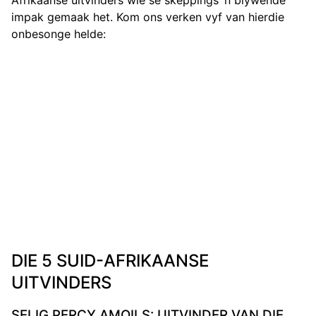
Afrikaanse uitvinders wie se skeppings ‘n blywende
impak gemaak het. Kom ons verken vyf van hierdie
onbesonge helde:
DIE 5 SUID-AFRIKAANSE
UITVINDERS
SELIG PERCY AMOILS: UITVINDER VAN DIE