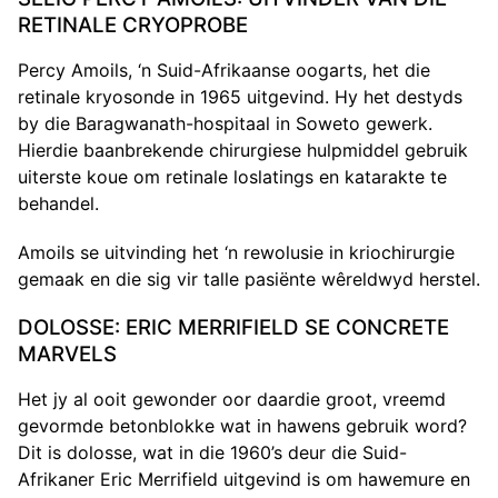
RETINALE CRYOPROBE
Percy Amoils, ‘n Suid-Afrikaanse oogarts, het die
retinale kryosonde in 1965 uitgevind. Hy het destyds
by die Baragwanath-hospitaal in Soweto gewerk.
Hierdie baanbrekende chirurgiese hulpmiddel gebruik
uiterste koue om retinale loslatings en katarakte te
behandel.
Amoils se uitvinding het ‘n rewolusie in kriochirurgie
gemaak en die sig vir talle pasiënte wêreldwyd herstel.
DOLOSSE: ERIC MERRIFIELD SE CONCRETE
MARVELS
Het jy al ooit gewonder oor daardie groot, vreemd
gevormde betonblokke wat in hawens gebruik word?
Dit is dolosse, wat in die 1960’s deur die Suid-
Afrikaner Eric Merrifield uitgevind is om hawemure en