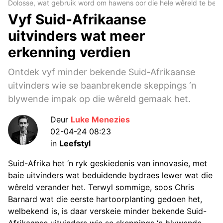
Dolosse, wat gebruik word om hawens oor die hele wêreld te beske
Vyf Suid-Afrikaanse
uitvinders wat meer
erkenning verdien
Ontdek vyf minder bekende Suid-Afrikaanse
uitvinders wie se baanbrekende skeppings ‘n
blywende impak op die wêreld gemaak het.
Deur
Luke Menezies
02-04-24 08:23
in
Leefstyl
Suid-Afrika het ‘n ryk geskiedenis van innovasie, met
baie uitvinders wat beduidende bydraes lewer wat die
wêreld verander het. Terwyl sommige, soos Chris
Barnard wat die eerste hartoorplanting gedoen het,
welbekend is, is daar verskeie minder bekende Suid-