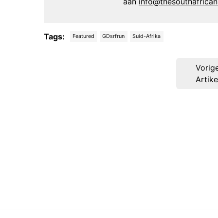
aan
info@thesouthafrica
Tags:
Featured
GDsrfrun
Suid-Afrika
Post
Vorig
navigation
Artike