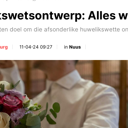
swetsontwerp: Alles w
en doel om die afsonderlike huwelikswette on
urg
11-04-24 09:27
in
Nuus