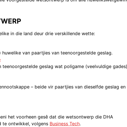
TWERP
ike in die land deur drie verskillende wette:
huwelike van paartjies van teenoorgestelde geslag.
e
n teenoorgestelde geslag wat poligame (veelvuldige gades
nootskappe – beide vir paartjies van dieselfde geslag en
heni het voorheen gesê dat die wetsontwerp die DHA
d te ontwikkel, volgens
Business Tech
.