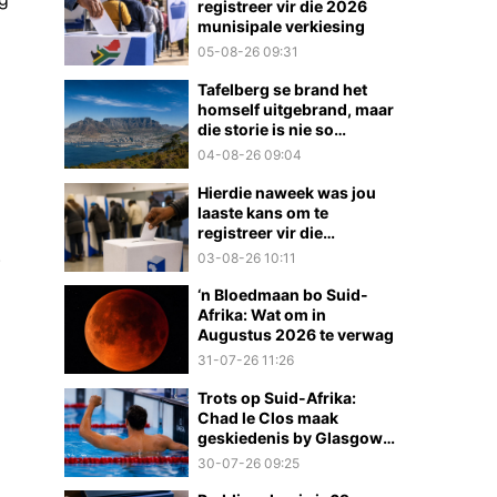
registreer vir die 2026
munisipale verkiesing
05-08-26 09:31
Tafelberg se brand het
homself uitgebrand, maar
die storie is nie so
eenvoudig nie
04-08-26 09:04
Hierdie naweek was jou
laaste kans om te
registreer vir die
munisipale verkiesings
)
03-08-26 10:11
‘n Bloedmaan bo Suid-
Afrika: Wat om in
Augustus 2026 te verwag
31-07-26 11:26
Trots op Suid-Afrika:
Chad le Clos maak
geskiedenis by Glasgow
2026
30-07-26 09:25