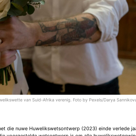
welikswette van Suid-Afrika verenig. Foto by Pexels/Darya Sannikov
et die nuwe Huwelikswetsontwerp (2023) einde verlede ja
 die voorgestelde wetsontwerp is om alle huwelikswetgewi