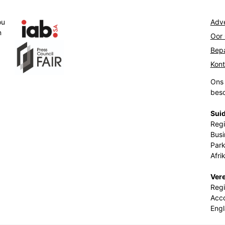
ou
Adve
n
Oor
Bepa
Kon
Ons 
beso
Suid
Regi
Busi
Park
Afri
Ver
Regi
Acco
Eng