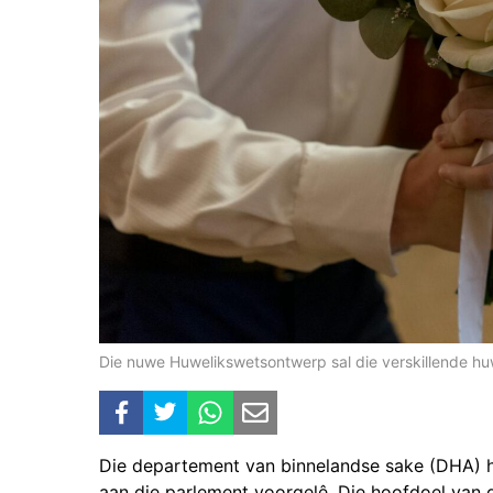
Die nuwe Huwelikswetsontwerp sal die verskillende hu
Die departement van binnelandse sake (DHA) h
aan die parlement voorgelê. Die hoofdoel van