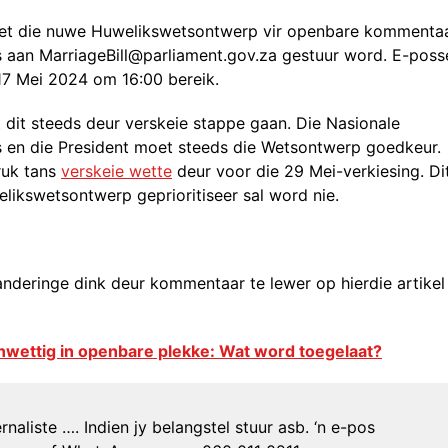
 het die nuwe Huwelikswetsontwerp vir openbare kommenta
 aan MarriageBill@parliament.gov.za gestuur word. E-poss
 17 Mei 2024 om 16:00 bereik.
 dit steeds deur verskeie stappe gaan. Die Nasionale
s en die President moet steeds die Wetsontwerp goedkeur.
ruk tans
verskeie wette
deur voor die 29 Mei-verkiesing. Di
elikswetsontwerp geprioritiseer sal word nie.
anderinge dink deur kommentaar te lewer op hierdie artikel
nwettig in openbare plekke: Wat word toegelaat?
naliste …. Indien jy belangstel stuur asb. ‘n e-pos