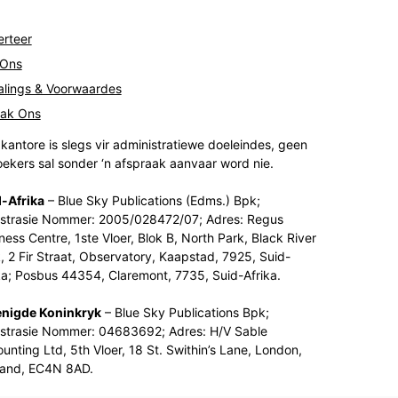
rteer
 Ons
lings & Voorwaardes
tak Ons
kantore is slegs vir administratiewe doeleindes, geen
ekers sal sonder ‘n afspraak aanvaar word nie.
-Afrika
– Blue Sky Publications (Edms.) Bpk;
strasie Nommer: 2005/028472/07; Adres: Regus
ness Centre, 1ste Vloer, Blok B, North Park, Black River
, 2 Fir Straat, Observatory, Kaapstad, 7925, Suid-
ka; Posbus 44354, Claremont, 7735, Suid-Afrika.
enigde Koninkryk
– Blue Sky Publications Bpk;
strasie Nommer: 04683692; Adres: H/V Sable
unting Ltd, 5th Vloer, 18 St. Swithin’s Lane, London,
land, EC4N 8AD.