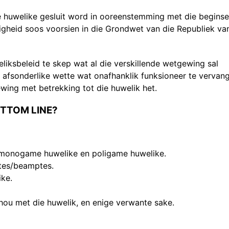
 huwelike gesluit word in ooreenstemming met die beginse
igheid soos voorsien in die Grondwet van die Republiek va
liksbeleid te skep wat al die verskillende wetgewing sal
e afsonderlike wette wat onafhanklik funksioneer te vervang
ewing met betrekking tot die huwelik het.
OTTOM LINE?
e monogame huwelike en poligame huwelike.
ptes/beamptes.
ike.
ou met die huwelik, en enige verwante sake.