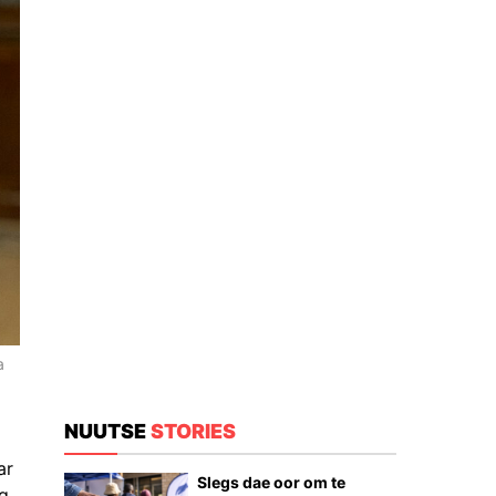
a
NUUTSE
STORIES
ar
Slegs dae oor om te
ng