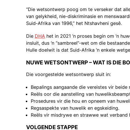
“Die wetsontwerp poog om te verseker dat alle
van gelykheid, nie-diskriminasie en menswaard
Suid-Afrika van 1996,” het Ntshavheni gesê.
Die
DHA
het in 2021 ‘n proses begin om ‘n huwe
insluit, dus ‘n “sambreel”-wet om die bestaand
Hulle doelwit is dat Suid-Afrika ‘n enkele wetg
NUWE WETSONTWERP – WAT IS DIE B
Die voorgestelde wetsontwerp sluit in:
Bepalings aangaande die vereistes vir beid
Reëls oor die aanstelling van huweliksbeam
Prosedures vir die hou en opneem van huwel
Regsaspekte van huwelik en egskeiding.
Reëls vir misdrywe en strawwe wat verband h
VOLGENDE STAPPE