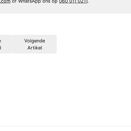
n.com
of WhatsApp ons op
060 011 0211
.
e
Volgende
l
Artikel