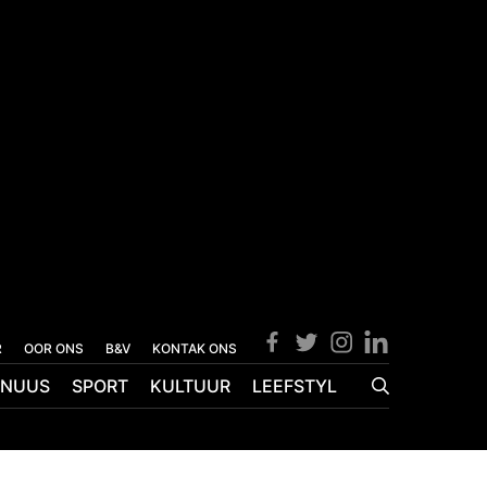
R
OOR ONS
B&V
KONTAK ONS
NUUS
SPORT
KULTUUR
LEEFSTYL