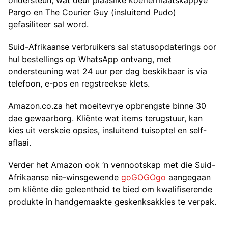
ondersteun, wat deur plaaslike koeriermaatskappye
Pargo en The Courier Guy (insluitend Pudo)
gefasiliteer sal word.
Suid-Afrikaanse verbruikers sal statusopdaterings oor
hul bestellings op WhatsApp ontvang, met
ondersteuning wat 24 uur per dag beskikbaar is via
telefoon, e-pos en regstreekse klets.
Amazon.co.za het moeitevrye opbrengste binne 30
dae gewaarborg. Kliënte wat items terugstuur, kan
kies uit verskeie opsies, insluitend tuisoptel en self-
aflaai.
Verder het Amazon ook ‘n vennootskap met die Suid-
Afrikaanse nie-winsgewende
goGOGOgo
aangegaan
om kliënte die geleentheid te bied om kwalifiserende
produkte in handgemaakte geskenksakkies te verpak.