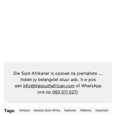
Die Suid-Afrikaner is opsoek na joernaliste ….
Indien jy belangstel stuur asb. ‘n e-pos
aan
info@thesouthafrican.com
of WhatsApp
ons op
060 011 0211
.
Tags:
Amazon
Amazon Suid-Afrika
Featured
HNelnny
Important