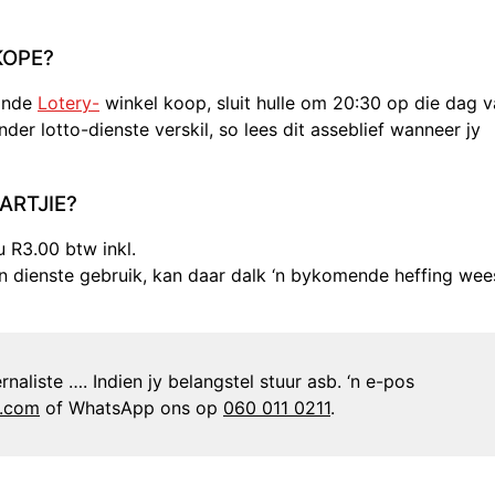
KOPE?
aande
Lotery-
winkel koop, sluit hulle om 20:30 op die dag 
der lotto-dienste verskil, so lees dit asseblief wanneer jy
ARTJIE?
 R3.00 btw inkl.
yn dienste gebruik, kan daar dalk ‘n bykomende heffing wee
naliste …. Indien jy belangstel stuur asb. ‘n e-pos
n.com
of WhatsApp ons op
060 011 0211
.