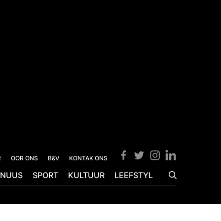
R
OOR ONS
B&V
KONTAK ONS
NUUS
SPORT
KULTUUR
LEEFSTYL