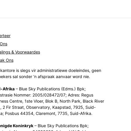
rteer
 Ons
lings & Voorwaardes
tak Ons
kantore is slegs vir administratiewe doeleindes, geen
ekers sal sonder ‘n afspraak aanvaar word nie.
-Afrika
– Blue Sky Publications (Edms.) Bpk;
strasie Nommer: 2005/028472/07; Adres: Regus
ness Centre, 1ste Vloer, Blok B, North Park, Black River
, 2 Fir Straat, Observatory, Kaapstad, 7925, Suid-
ka; Posbus 44354, Claremont, 7735, Suid-Afrika.
enigde Koninkryk
– Blue Sky Publications Bpk;