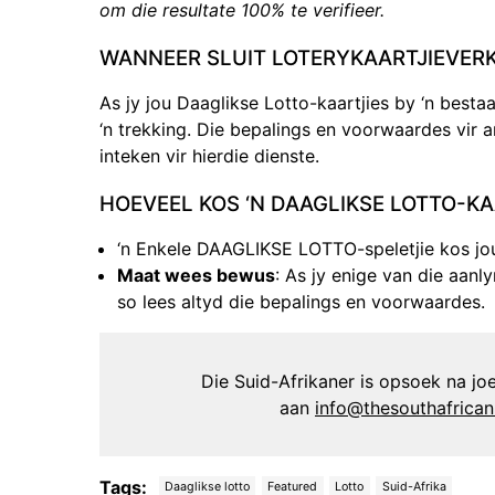
om die resultate 100% te verifieer.
WANNEER SLUIT LOTERYKAARTJIEVER
As jy jou Daaglikse Lotto-kaartjies by ‘n best
‘n trekking. Die bepalings en voorwaardes vir an
inteken vir hierdie dienste.
HOEVEEL KOS ‘N DAAGLIKSE LOTTO-KA
‘n Enkele DAAGLIKSE LOTTO-speletjie kos jou
Maat wees bewus
: As jy enige van die aanl
so lees altyd die bepalings en voorwaardes.
Die Suid-Afrikaner is opsoek na joer
aan
info@thesouthafrica
Tags:
Daaglikse lotto
Featured
Lotto
Suid-Afrika