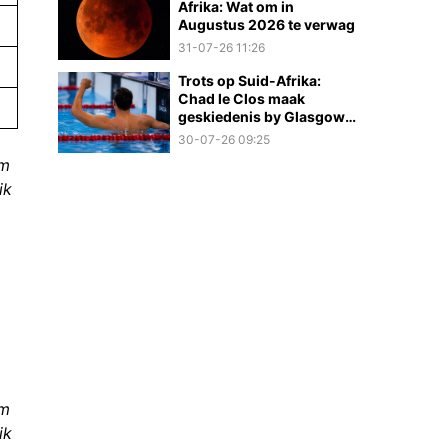
Afrika: Wat om in
Augustus 2026 te verwag
31-07-26 11:26
Trots op Suid-Afrika:
Chad le Clos maak
geskiedenis by Glasgow
2026
30-07-26 09:25
om
ik
om
ik