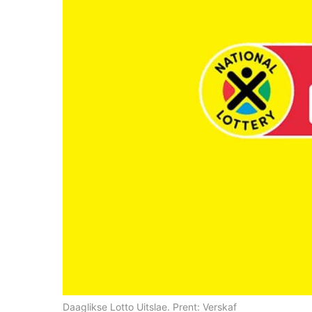
Daaglikse Lotto Uitslae. Prent: Verskaf