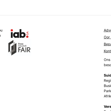
ou
Adve
n
Oor
Bepa
Kon
Ons 
beso
Suid
Regi
Busi
Park
Afri
Ver