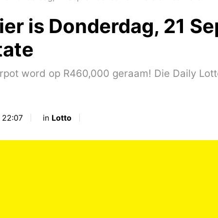
Hier is Donderdag, 21 S
tate
 word op R460,000 geraam! Die Daily Lotto is
 22:07
in
Lotto