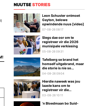
NUUTSE
STORIES
Leon Schuster ontmoet
Gayton, belowe
it
opwindende nuus [video]
07-08-26 08:17
Slegs dae oor om te
registreer vir die 2026
munisipale verkiesing
05-08-26 09:31
M!
Tafelberg se brand het
homself uitgebrand, maar
die storie is nie so
eenvoudig nie
04-08-26 09:04
Hierdie naweek was jou
laaste kans om te
registreer vir die
munisipale verkiesings
03-08-26 10:11
‘n Bloedmaan bo Suid-