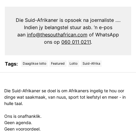
Die Suid-Afrikaner is opsoek na joernaliste ….
Indien jy belangstel stuur asb. ‘n e-pos
aan
info@thesouthafrican.com
of WhatsApp
ons op
060 011 0211
.
Tags:
Daaglikse lotto
Featured
Lotto
Suid-Afrika
Post
navigation
Die Suid-Afrikaner se doel is om Afrikaners ingelig te hou oor
dinge wat saakmaak, van nuus, sport tot leefstyl en meer - in
hulle taal.
Ons is onafhanklik.
Geen agenda.
Geen vooroordeel.