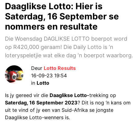
Daaglikse Lotto: Hier is
Saterdag, 16 September se
nommers en resultate
Die Woensdag DAGLIKSE LOTTO boerpot word
op R420,000 geraam! Die Daily Lotto is ‘n
loteryspeletjie wat elke dag ‘n boerpot waarborg.
Deur
Lotto Results
16-09-23 19:54
in
Lotto
Is jy gereed vir die
Daaglikse Lotto-
trekking op
Saterdag, 16 September 2023
? Dit is nog ‘n kans om
uit te vind of jy een van Suid-Afrika se jongste
Daaglikse Lotto-wenners is.