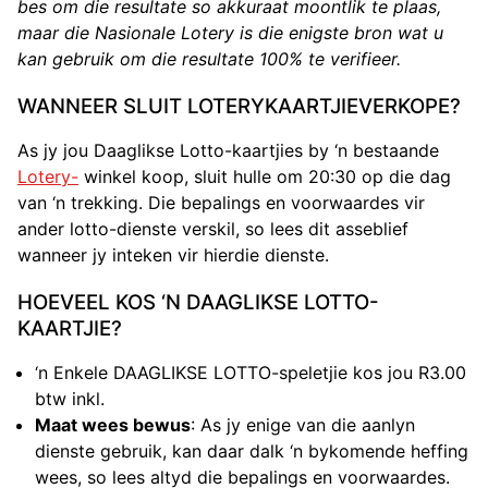
bes om die resultate so akkuraat moontlik te plaas,
maar die Nasionale Lotery is die enigste bron wat u
kan gebruik om die resultate 100% te verifieer.
WANNEER SLUIT LOTERYKAARTJIEVERKOPE?
As jy jou Daaglikse Lotto-kaartjies by ‘n bestaande
Lotery-
winkel koop, sluit hulle om 20:30 op die dag
van ‘n trekking. Die bepalings en voorwaardes vir
ander lotto-dienste verskil, so lees dit asseblief
wanneer jy inteken vir hierdie dienste.
HOEVEEL KOS ‘N DAAGLIKSE LOTTO-
KAARTJIE?
‘n Enkele DAAGLIKSE LOTTO-speletjie kos jou R3.00
btw inkl.
Maat wees bewus
: As jy enige van die aanlyn
dienste gebruik, kan daar dalk ‘n bykomende heffing
wees, so lees altyd die bepalings en voorwaardes.