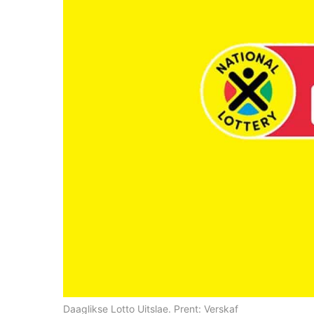
Daaglikse Lotto Uitslae. Prent: Verskaf