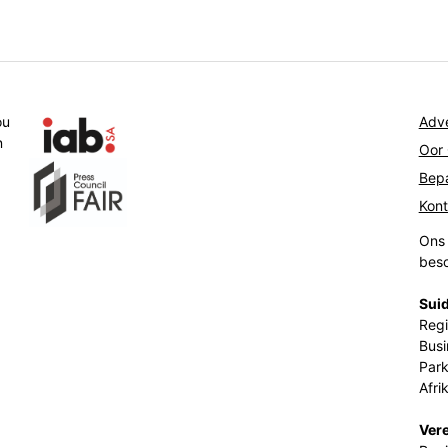
ou
Adve
n
Oor
Bepa
Kon
Ons 
beso
Suid
Regi
Busi
Park
Afri
Ver