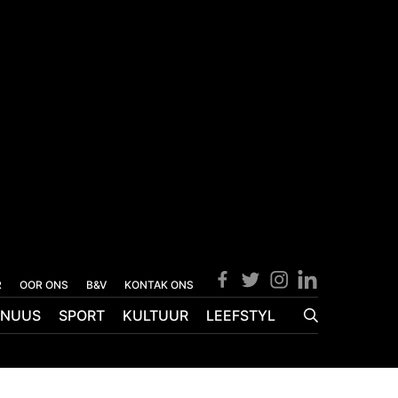
R
OOR ONS
B&V
KONTAK ONS
NUUS
SPORT
KULTUUR
LEEFSTYL