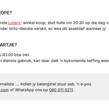
KOPE?
aande
Lotery-
winkel koop, sluit hulle om 20:30 op die dag 
der lotto-dienste verskil, so lees dit asseblief wanneer jy
ARTJIE?
 R3.00 btw inkl.
yn dienste gebruik, kan daar dalk ‘n bykomende heffing wee
naliste …. Indien jy belangstel stuur asb. ‘n e-pos
n.com
of WhatsApp ons op
060 011 0211
.