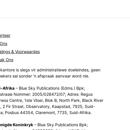
rteer
 Ons
lings & Voorwaardes
tak Ons
kantore is slegs vir administratiewe doeleindes, geen
ekers sal sonder ‘n afspraak aanvaar word nie.
-Afrika
– Blue Sky Publications (Edms.) Bpk;
strasie Nommer: 2005/028472/07; Adres: Regus
ness Centre, 1ste Vloer, Blok B, North Park, Black River
, 2 Fir Straat, Observatory, Kaapstad, 7925, Suid-
ka; Posbus 44354, Claremont, 7735, Suid-Afrika.
enigde Koninkryk
– Blue Sky Publications Bpk;