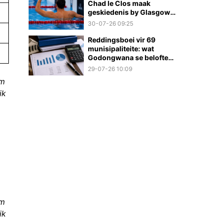
Chad le Clos maak
geskiedenis by Glasgow
2026
30-07-26 09:25
Reddingsboei vir 69
munisipaliteite: wat
Godongwana se belofte
werklik beteken
29-07-26 10:09
om
ik
om
ik