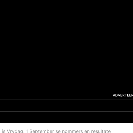
ADVERTEE
r is Vrydag, 1 September se nommers en resultate