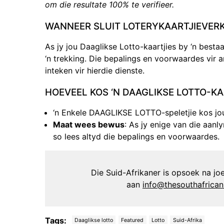
om die resultate 100% te verifieer.
WANNEER SLUIT LOTERYKAARTJIEVER
As jy jou Daaglikse Lotto-kaartjies by ‘n best
‘n trekking. Die bepalings en voorwaardes vir an
inteken vir hierdie dienste.
HOEVEEL KOS ‘N DAAGLIKSE LOTTO-KA
‘n Enkele DAAGLIKSE LOTTO-speletjie kos jou
Maat wees bewus
: As jy enige van die aanl
so lees altyd die bepalings en voorwaardes.
Die Suid-Afrikaner is opsoek na joer
aan
info@thesouthafrica
Tags:
Daaglikse lotto
Featured
Lotto
Suid-Afrika