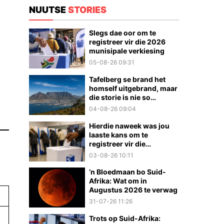
NUUTSE
STORIES
Slegs dae oor om te
registreer vir die 2026
munisipale verkiesing
05-08-26 09:31
Tafelberg se brand het
homself uitgebrand, maar
die storie is nie so
eenvoudig nie
04-08-26 09:04
Hierdie naweek was jou
laaste kans om te
registreer vir die
munisipale verkiesings
03-08-26 10:11
‘n Bloedmaan bo Suid-
Afrika: Wat om in
Augustus 2026 te verwag
31-07-26 11:26
Trots op Suid-Afrika: