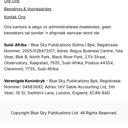
Oor Ons
Bepalings & Voorwaardes
Kontak Ons
Ons kantore is slegs vir administratiewe doeleindes, geen
besoekers sal sonder ‘n afspraak aanvaar word nie.
Suid-Afrika
– Blue Sky Publications (Edms.) Bpk; Registrasie
Nommer: 2005/028472/07; Adres: Regus Business Centre, 1ste
Vloer, Blok B, North Park, Black River Park, 2 Fir Straat,
Observatory, Kaapstad, 7925, Suid-Afrika; Posbus 44354,
Claremont, 7735, Suid-Afrika.
Verenigde Koninkryk
– Blue Sky Publications Bpk; Registrasie
Nommer: 04683692; Adres: H/V Sable Accounting Ltd, 5th
Vloer, 18 St. Swithin’s Lane, London, England, EC4N 8AD.
Copyright Blue Sky Publications Ltd. All Rights Reserved.