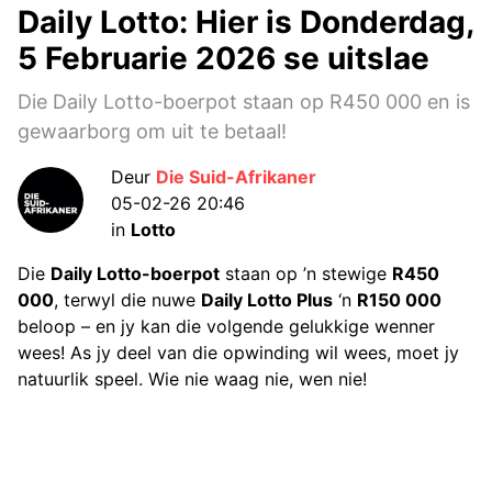
Daily Lotto: Hier is Donderdag,
5 Februarie 2026 se uitslae
Die Daily Lotto-boerpot staan op R450 000 en is
gewaarborg om uit te betaal!
Deur
Die Suid-Afrikaner
05-02-26 20:46
in
Lotto
Die
Daily Lotto-boerpot
staan op ’n stewige
R450
000
, terwyl die nuwe
Daily Lotto Plus
‘n
R150 000
beloop – en jy kan die volgende gelukkige wenner
wees! As jy deel van die opwinding wil wees, moet jy
natuurlik speel. Wie nie waag nie, wen nie!