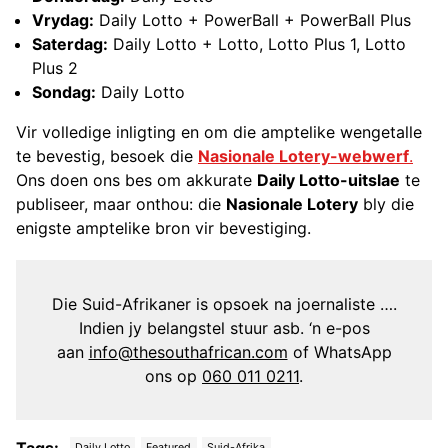
Vrydag:
Daily Lotto + PowerBall + PowerBall Plus
Saterdag:
Daily Lotto + Lotto, Lotto Plus 1, Lotto
Plus 2
Sondag:
Daily Lotto
Vir volledige inligting en om die amptelike wengetalle
te bevestig, besoek die
Nasionale Lotery-webwerf
.
Ons doen ons bes om akkurate
Daily Lotto-uitslae
te
publiseer, maar onthou: die
Nasionale Lotery
bly die
enigste amptelike bron vir bevestiging.
Die Suid-Afrikaner is opsoek na joernaliste ….
Indien jy belangstel stuur asb. ‘n e-pos
aan
info@thesouthafrican.com
of WhatsApp
ons op
060 011 0211
.
Daily Lotto
Featured
Suid-Afrika