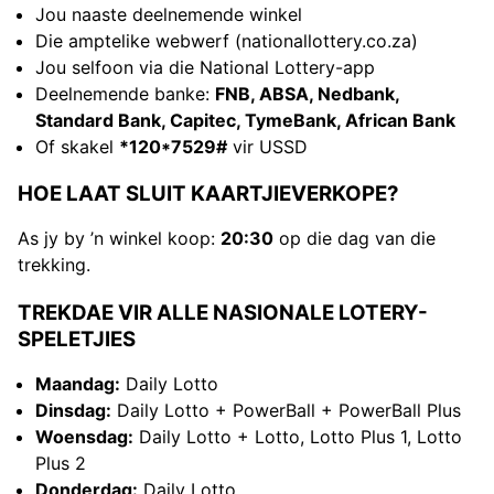
Jou naaste deelnemende winkel
Die amptelike webwerf (nationallottery.co.za)
Jou selfoon via die National Lottery-app
Deelnemende banke:
FNB, ABSA, Nedbank,
Standard Bank, Capitec, TymeBank, African Bank
Of skakel
*120*7529#
vir USSD
HOE LAAT SLUIT KAARTJIEVERKOPE?
As jy by ’n winkel koop:
20:30
op die dag van die
trekking.
TREKDAE VIR ALLE NASIONALE LOTERY-
SPELETJIES
Maandag:
Daily Lotto
Dinsdag:
Daily Lotto + PowerBall + PowerBall Plus
Woensdag:
Daily Lotto + Lotto, Lotto Plus 1, Lotto
Plus 2
Donderdag:
Daily Lotto