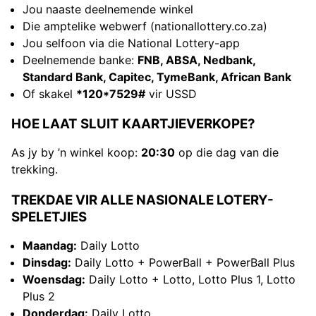
Jou naaste deelnemende winkel
Die amptelike webwerf (nationallottery.co.za)
Jou selfoon via die National Lottery-app
Deelnemende banke:
FNB, ABSA, Nedbank,
Standard Bank, Capitec, TymeBank, African Bank
Of skakel
*120*7529#
vir USSD
HOE LAAT SLUIT KAARTJIEVERKOPE?
As jy by ’n winkel koop:
20:30
op die dag van die
trekking.
TREKDAE VIR ALLE NASIONALE LOTERY-
SPELETJIES
Maandag:
Daily Lotto
Dinsdag:
Daily Lotto + PowerBall + PowerBall Plus
Woensdag:
Daily Lotto + Lotto, Lotto Plus 1, Lotto
Plus 2
Donderdag:
Daily Lotto