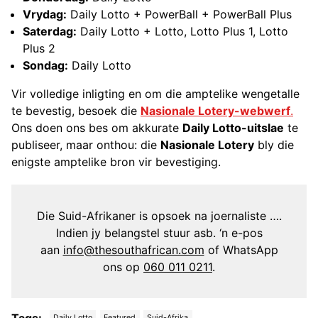
Vrydag:
Daily Lotto + PowerBall + PowerBall Plus
Saterdag:
Daily Lotto + Lotto, Lotto Plus 1, Lotto
Plus 2
Sondag:
Daily Lotto
Vir volledige inligting en om die amptelike wengetalle
te bevestig, besoek die
Nasionale Lotery-webwerf
.
Ons doen ons bes om akkurate
Daily Lotto-uitslae
te
publiseer, maar onthou: die
Nasionale Lotery
bly die
enigste amptelike bron vir bevestiging.
Die Suid-Afrikaner is opsoek na joernaliste ….
Indien jy belangstel stuur asb. ‘n e-pos
aan
info@thesouthafrican.com
of WhatsApp
ons op
060 011 0211
.
Daily Lotto
Featured
Suid-Afrika