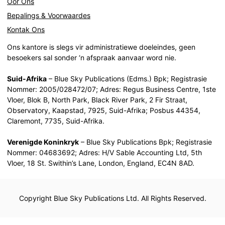
Oor Ons
Bepalings & Voorwaardes
Kontak Ons
Ons kantore is slegs vir administratiewe doeleindes, geen
besoekers sal sonder ‘n afspraak aanvaar word nie.
Suid-Afrika
– Blue Sky Publications (Edms.) Bpk; Registrasie
Nommer: 2005/028472/07; Adres: Regus Business Centre, 1ste
Vloer, Blok B, North Park, Black River Park, 2 Fir Straat,
Observatory, Kaapstad, 7925, Suid-Afrika; Posbus 44354,
Claremont, 7735, Suid-Afrika.
Verenigde Koninkryk
– Blue Sky Publications Bpk; Registrasie
Nommer: 04683692; Adres: H/V Sable Accounting Ltd, 5th
Vloer, 18 St. Swithin’s Lane, London, England, EC4N 8AD.
Copyright Blue Sky Publications Ltd. All Rights Reserved.