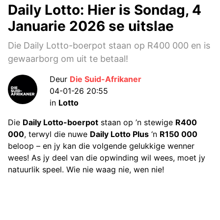
Daily Lotto: Hier is Sondag, 4
Januarie 2026 se uitslae
Die Daily Lotto-boerpot staan op R400 000 en is
gewaarborg om uit te betaal!
Deur
Die Suid-Afrikaner
04-01-26 20:55
in
Lotto
Die
Daily Lotto-boerpot
staan op ’n stewige
R400
000
, terwyl die nuwe
Daily Lotto Plus
‘n
R150 000
beloop – en jy kan die volgende gelukkige wenner
wees! As jy deel van die opwinding wil wees, moet jy
natuurlik speel. Wie nie waag nie, wen nie!