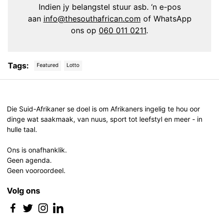
Indien jy belangstel stuur asb. ‘n e-pos
aan
info@thesouthafrican.com
of WhatsApp
ons op
060 011 0211
.
Tags:
Featured
Lotto
Post
navigation
Die Suid-Afrikaner se doel is om Afrikaners ingelig te hou oor
dinge wat saakmaak, van nuus, sport tot leefstyl en meer - in
hulle taal.
Ons is onafhanklik.
Geen agenda.
Geen vooroordeel.
Volg ons