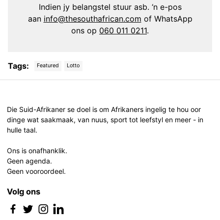
Indien jy belangstel stuur asb. ‘n e-pos
aan
info@thesouthafrican.com
of WhatsApp
ons op
060 011 0211
.
Tags:
Featured
Lotto
Post
navigation
Die Suid-Afrikaner se doel is om Afrikaners ingelig te hou oor
dinge wat saakmaak, van nuus, sport tot leefstyl en meer - in
hulle taal.
Ons is onafhanklik.
Geen agenda.
Geen vooroordeel.
Volg ons