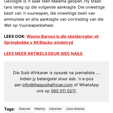
Gevolglik is ‘n saak teen Malema geopen. Hy staan
tans tereg op die volgende aanklagte: Die onwettige
besit van ‘n vuurwapen, die onwettige besit van
ammunisie en drie aanklagte van oortreding van die
Wet op Vuurwapenbeheer.
LEES OOK:
Wayne Barnes is die skeidsregter vir
Springbokke v All Blacks-eindstryd
LEES MEER ARTIKELS DEUR SISO NAILE
Die Suid-Afrikaner is opsoek na joernaliste ….
Indien jy belangstel stuur asb. ‘n e-pos
aan
info@thesouthafrican.com
of WhatsApp
ons op
060 011 0211
.
Tags:
Featured
HNelnny
Important
Julius Malema