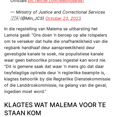
Officials
pic.twitter.com/M8pvgs64kf
— Ministry of Justice and Correctional Services
🇿🇦 (@Min_JCS)
October 23, 2023
In die regstelling van Malema se uitbarsting het
Lamola gesê: “Ons doen ‘n beroep op alle rolspelers
om te verseker dat hulle die onafhanklikheid van die
regbank handhaaf deur aanspreeklikheid deur
gevestigde kanale te soek, nie populistiese kanale
waar geen behoorlike proses ingestel kan word nie.
“Dit is gemene saak dat waar ‘n mens glo dat daar
twyfelagtige optrede deur ‘n regterlike beampte is,
klagtes behoorlik by die Regterlike Dienstekommissie
of die Landdroskommissie, na gelang van die geval,
ingedien moet word.”
KLAGTES WAT MALEMA VOOR TE
STAAN KOM