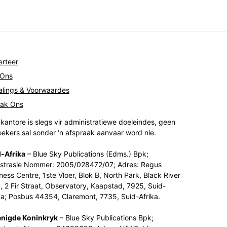
rteer
 Ons
lings & Voorwaardes
tak Ons
kantore is slegs vir administratiewe doeleindes, geen
ekers sal sonder ‘n afspraak aanvaar word nie.
-Afrika
– Blue Sky Publications (Edms.) Bpk;
strasie Nommer: 2005/028472/07; Adres: Regus
ness Centre, 1ste Vloer, Blok B, North Park, Black River
, 2 Fir Straat, Observatory, Kaapstad, 7925, Suid-
ka; Posbus 44354, Claremont, 7735, Suid-Afrika.
enigde Koninkryk
– Blue Sky Publications Bpk;