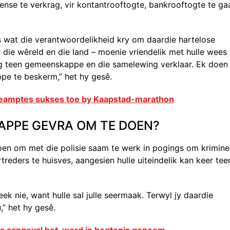
ense te verkrag, vir kontantrooftogte, bankrooftogte te ga
 wat die verantwoordelikheid kry om daardie hartelose
r die wêreld en die land – moenie vriendelik met hulle wees
log teen gemeenskappe en die samelewing verklaar. Ek doen 
pe te beskerm,” het hy gesê.
eamptes sukses toe by Kaapstad-marathon
APPE GEVRA OM TE DOEN?
n om met die polisie saam te werk in pogings om krimine
reders te huisves, aangesien hulle uiteindelik kan keer tee
k nie, want hulle sal julle seermaak. Terwyl jy daardie
” het hy gesê.
s aangeval het, word in hegtenis geneem