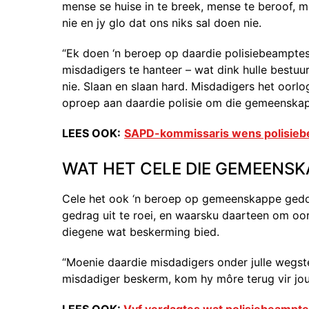
mense se huise in te breek, mense te beroof, m
nie en jy glo dat ons niks sal doen nie.
“Ek doen ‘n beroep op daardie polisiebeamptes
misdadigers te hanteer – wat dink hulle bestuu
nie. Slaan en slaan hard. Misdadigers het oor
oproep aan daardie polisie om die gemeenskap
LEES OOK:
SAPD-kommissaris wens polisieb
WAT HET CELE DIE GEMEENSK
Cele het ook ‘n beroep op gemeenskappe gedoe
gedrag uit te roei, en waarsku daarteen om oort
diegene wat beskerming bied.
“Moenie daardie misdadigers onder julle wegstee
misdadiger beskerm, kom hy môre terug vir jou,
LEES OOK:
Vyf verdagtes wat polisiebeampte