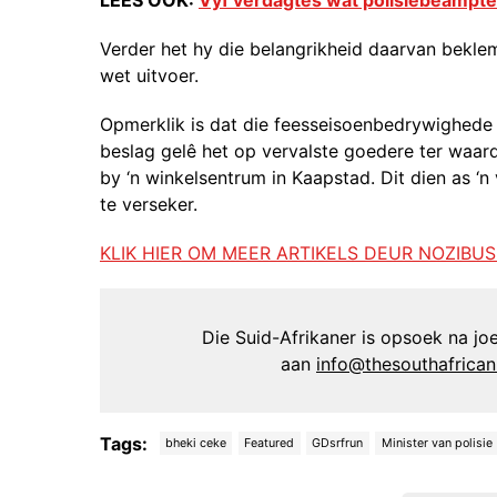
Verder het hy die belangrikheid daarvan beklem
wet uitvoer.
Opmerklik is dat die feesseisoenbedrywighede 
beslag gelê het op vervalste goedere ter waar
by ‘n winkelsentrum in Kaapstad. Dit dien as ‘n
te verseker.
KLIK HIER OM MEER ARTIKELS DEUR NOZIBUS
Die Suid-Afrikaner is opsoek na joer
aan
info@thesouthafrica
Tags:
bheki ceke
Featured
GDsrfrun
Minister van polisie