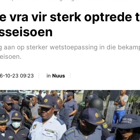
ie vra vir sterk optrede
esseisoen
ng aan op sterker wetstoepassing in die bekamp
eisoen.
16-10-23 09:23
in
Nuus