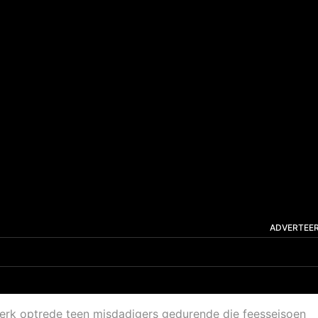
ADVERTEE
 sterk optrede teen misdadigers gedurende die feesseisoen