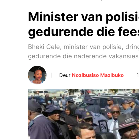
Minister van polis
gedurende die fe
Bheki Cele, minister van polisie, dri
gedurende die naderende vakansies
Deur
Nozibusiso Mazibuko