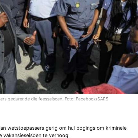
digers gedurende die feesseisoen. Foto: Facebook/SAPS
p aan wetstoepassers gerig om hul pogings om kriminele
e vakansieseisoen te verhoog.