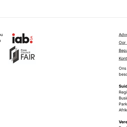
ou
Adve
n
Oor
Bepa
Kon
Ons 
beso
Suid
Regi
Busi
Park
Afri
Ver