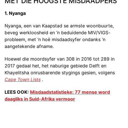
MET DIE HOOGSTE MISDAADPERS
1. Nyanga
Nyanga, een van Kaapstad se armste woonbuurte,
beveg werkloosheid en ‘n beduidende MIV/VIGS-
probleem, met ‘n hoë misdaadsyfer ondanks ‘n
aangetekende afname.
Hoewel die moordsyfer van 308 in 2016 tot 289 in
2017 gedaal het, het naburige gebiede Delft en
Khayelitsha onrusbarende stygings gesien, volgens
Cape Town Lists
.
LEES OOK:
Misdaadstatistieke: 77 mense word
daagliks in Suid-Afrika vermoor