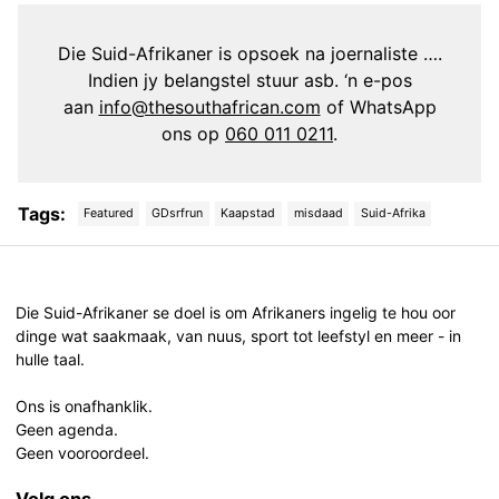
Die Suid-Afrikaner is opsoek na joernaliste ….
Indien jy belangstel stuur asb. ‘n e-pos
aan
info@thesouthafrican.com
of WhatsApp
ons op
060 011 0211
.
Tags:
Featured
GDsrfrun
Kaapstad
misdaad
Suid-Afrika
Post
navigation
Die Suid-Afrikaner se doel is om Afrikaners ingelig te hou oor
dinge wat saakmaak, van nuus, sport tot leefstyl en meer - in
hulle taal.
Ons is onafhanklik.
Geen agenda.
Geen vooroordeel.