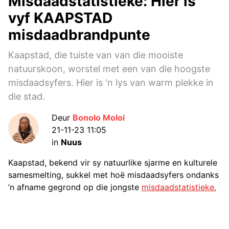
Misdaadstatistieke: Hier is
vyf KAAPSTAD
misdaadbrandpunte
Kaapstad, die tuiste van van die mooiste
natuurskoon, worstel met een van die hoogste
misdaadsyfers. Hier is ‘n lys van warm plekke in
die stad.
Deur
Bonolo Moloi
21-11-23 11:05
in
Nuus
Kaapstad, bekend vir sy natuurlike sjarme en kulturele
samesmelting, sukkel met hoë misdaadsyfers ondanks
’n afname gegrond op die jongste
misdaadstatistieke.