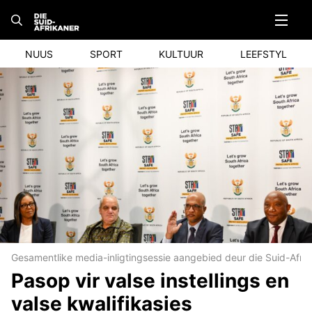
Skip
to
content
NUUS
SPORT
KULTUUR
LEEFSTYL
Gesamentlike media-inligtingsessie aangebied deur die Suid-Af
Pasop vir valse instellings en
valse kwalifikasies