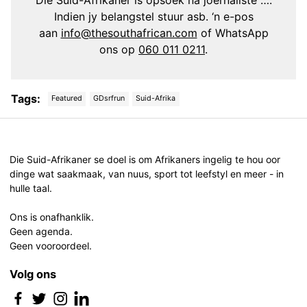
Die Suid-Afrikaner is opsoek na joernaliste ….
Indien jy belangstel stuur asb. ‘n e-pos
aan
info@thesouthafrican.com
of WhatsApp
ons op
060 011 0211
.
Tags:
Featured
GDsrfrun
Suid-Afrika
Post
navigation
Die Suid-Afrikaner se doel is om Afrikaners ingelig te hou oor
dinge wat saakmaak, van nuus, sport tot leefstyl en meer - in
hulle taal.
Ons is onafhanklik.
Geen agenda.
Geen vooroordeel.
Volg ons