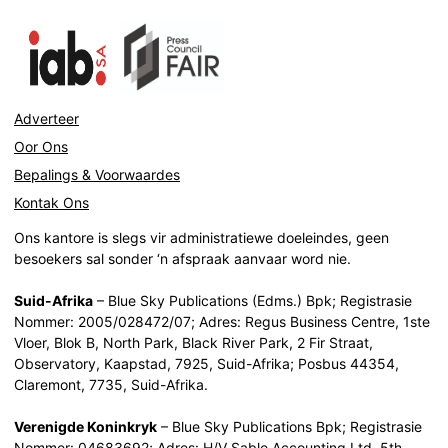
Adverteer
Oor Ons
Bepalings & Voorwaardes
Kontak Ons
Ons kantore is slegs vir administratiewe doeleindes, geen
besoekers sal sonder ‘n afspraak aanvaar word nie.
Suid-Afrika
– Blue Sky Publications (Edms.) Bpk; Registrasie
Nommer: 2005/028472/07; Adres: Regus Business Centre, 1ste
Vloer, Blok B, North Park, Black River Park, 2 Fir Straat,
Observatory, Kaapstad, 7925, Suid-Afrika; Posbus 44354,
Claremont, 7735, Suid-Afrika.
Verenigde Koninkryk
– Blue Sky Publications Bpk; Registrasie
Nommer: 04683692; Adres: H/V Sable Accounting Ltd, 5th