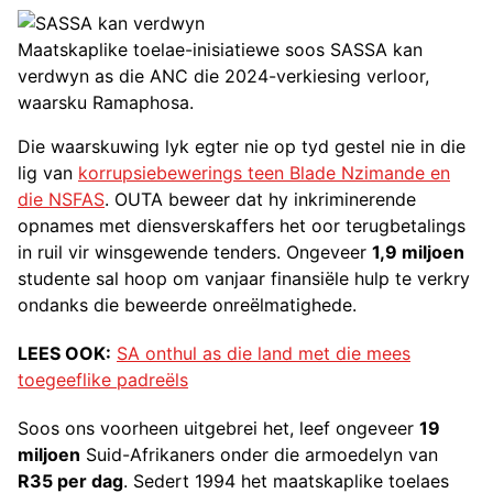
Maatskaplike toelae-inisiatiewe soos SASSA kan
verdwyn as die ANC die 2024-verkiesing verloor,
waarsku Ramaphosa.
Die waarskuwing lyk egter nie op tyd gestel nie in die
lig van
korrupsiebewerings teen Blade Nzimande en
die NSFAS
. OUTA beweer dat hy inkriminerende
opnames met diensverskaffers het oor terugbetalings
in ruil vir winsgewende tenders. Ongeveer
1,9 miljoen
studente sal hoop om vanjaar finansiële hulp te verkry
ondanks die beweerde onreëlmatighede.
LEES OOK:
SA onthul as die land met die mees
toegeeflike padreëls
Soos ons voorheen uitgebrei het, leef ongeveer
19
miljoen
Suid-Afrikaners onder die armoedelyn van
R35 per dag
. Sedert 1994 het maatskaplike toelaes