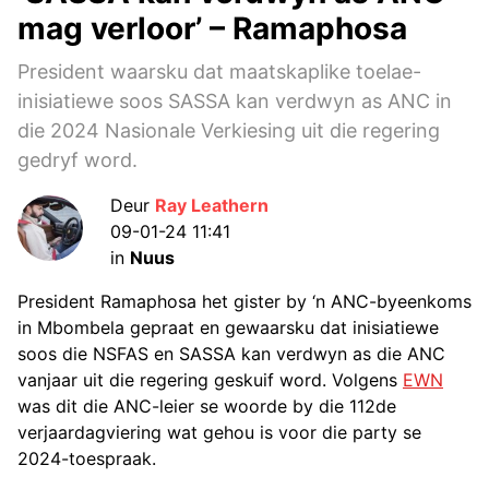
mag verloor’ – Ramaphosa
President waarsku dat maatskaplike toelae-
inisiatiewe soos SASSA kan verdwyn as ANC in
die 2024 Nasionale Verkiesing uit die regering
gedryf word.
Deur
Ray Leathern
09-01-24 11:41
in
Nuus
President Ramaphosa het gister by ‘n ANC-byeenkoms
in Mbombela gepraat en gewaarsku dat inisiatiewe
soos die NSFAS en SASSA kan verdwyn as die ANC
vanjaar uit die regering geskuif word. Volgens
EWN
was dit die ANC-leier se woorde by die 112de
verjaardagviering wat gehou is voor die party se
2024-toespraak.