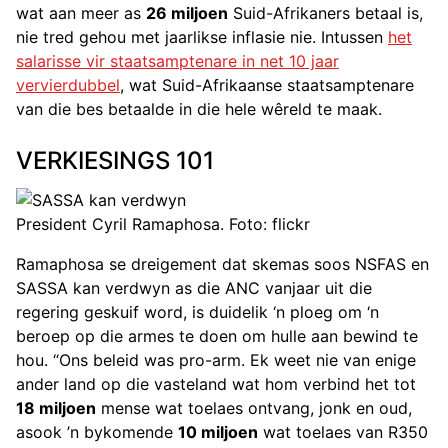
wat aan meer as
26 miljoen
Suid-Afrikaners betaal is,
nie tred gehou met jaarlikse inflasie nie. Intussen
het
salarisse vir staatsamptenare in net 10 jaar
vervierdubbel
, wat Suid-Afrikaanse staatsamptenare
van die bes betaalde in die hele wêreld te maak.
VERKIESINGS 101
President Cyril Ramaphosa. Foto: flickr
Ramaphosa se dreigement dat skemas soos NSFAS en
SASSA kan verdwyn as die ANC vanjaar uit die
regering geskuif word, is duidelik ‘n ploeg om ‘n
beroep op die armes te doen om hulle aan bewind te
hou. “Ons beleid was pro-arm. Ek weet nie van enige
ander land op die vasteland wat hom verbind het tot
18 miljoen
mense wat toelaes ontvang, jonk en oud,
asook ’n bykomende
10 miljoen
wat toelaes van R350