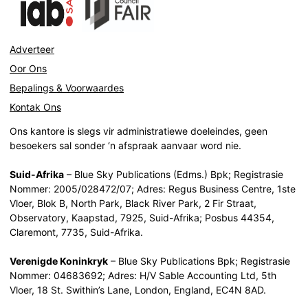
Adverteer
Oor Ons
Bepalings & Voorwaardes
Kontak Ons
Ons kantore is slegs vir administratiewe doeleindes, geen
besoekers sal sonder ‘n afspraak aanvaar word nie.
Suid-Afrika
– Blue Sky Publications (Edms.) Bpk; Registrasie
Nommer: 2005/028472/07; Adres: Regus Business Centre, 1ste
Vloer, Blok B, North Park, Black River Park, 2 Fir Straat,
Observatory, Kaapstad, 7925, Suid-Afrika; Posbus 44354,
Claremont, 7735, Suid-Afrika.
Verenigde Koninkryk
– Blue Sky Publications Bpk; Registrasie
Nommer: 04683692; Adres: H/V Sable Accounting Ltd, 5th
Vloer, 18 St. Swithin’s Lane, London, England, EC4N 8AD.